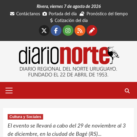
Saltar
Rivera, viernes 7 de agosto de 2026
al
Contáctanos
Portada del día
Pronóstico del tiempo
contenido
Cotización del día
X
Facebook
Instagram
RSS
Contáctano
Menú
primario
Cultura y Sociales
El evento se llevará a cabo del 29 de noviembre al 3
de diciembre, en la ciudad de Bagé (RS)...