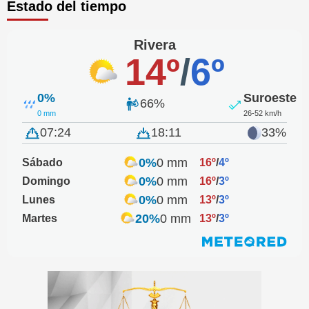
Estado del tiempo
Rivera
14º
/
6º
0%
Suroeste
66%
0 mm
26-52 km/h
07:24
18:11
33%
0%
0 mm
Sábado
16º
/
4º
0%
0 mm
Domingo
16º
/
3º
0%
0 mm
Lunes
13º
/
3º
20%
0 mm
Martes
13º
/
3º