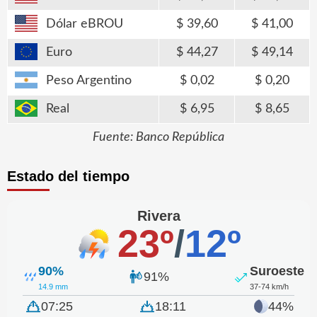
Dólar eBROU
39,60
41,00
Euro
44,27
49,14
Peso Argentino
0,02
0,20
Real
6,95
8,65
Fuente: Banco República
Estado del tiempo
Rivera
23º
/
12º
90%
Suroeste
91%
14.9 mm
37-74 km/h
07:25
18:11
44%