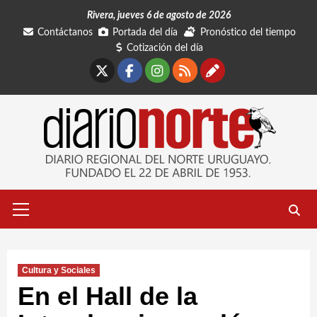
Saltar
Rivera, jueves 6 de agosto de 2026
al
Contáctanos
Portada del día
Pronóstico del tiempo
contenido
Cotización del día
X
Facebook
Instagram
RSS
Contáctano
Menú
primario
Cultura y Sociales
En el Hall de la