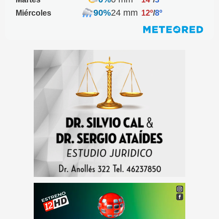
90%
24 mm
Miércoles
12º
/
8º