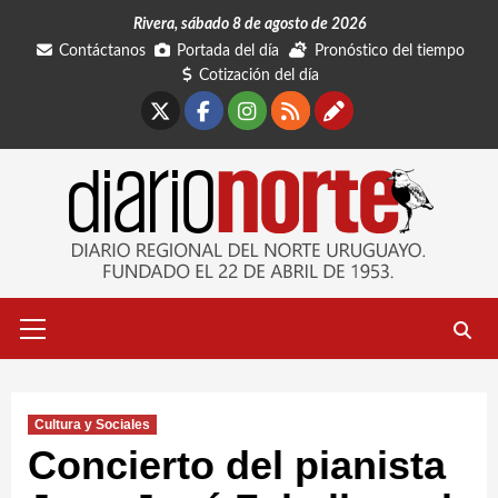
Saltar
Rivera, sábado 8 de agosto de 2026
al
Contáctanos
Portada del día
Pronóstico del tiempo
contenido
Cotización del día
X
Facebook
Instagram
RSS
Contáctano
Menú
primario
Cultura y Sociales
Concierto del pianista