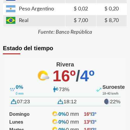
Peso Argentino
0,02
0,20
Real
7,00
8,70
Fuente: Banco República
Estado del tiempo
Rivera
16º
/
4º
0%
Suroeste
73%
0 mm
18-40 km/h
07:23
18:12
22%
0%
0 mm
Domingo
16º
/
3º
0%
0 mm
Lunes
13º
/
3º
0%
0 mm
Martes
14º
/
3º