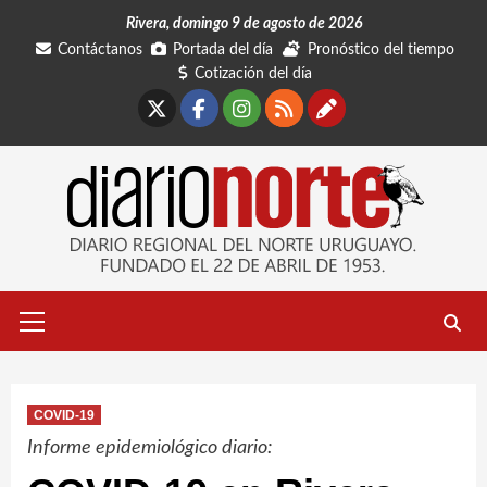
Saltar
Rivera, domingo 9 de agosto de 2026
al
Contáctanos
Portada del día
Pronóstico del tiempo
contenido
Cotización del día
X
Facebook
Instagram
RSS
Contáctano
Menú
primario
COVID-19
Informe epidemiológico diario: