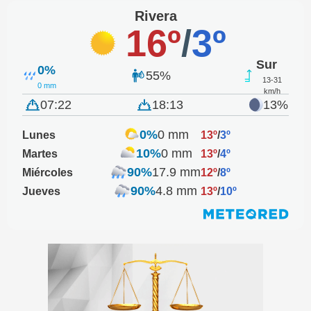
Rivera
16º
/
3º
Sur
0%
55%
13-31
0 mm
km/h
07:22
18:13
13%
0%
0 mm
Lunes
13º
/
3º
10%
0 mm
Martes
13º
/
4º
90%
17.9 mm
Miércoles
12º
/
8º
90%
4.8 mm
Jueves
13º
/
10º