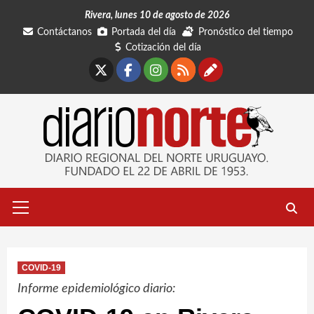
Saltar
Rivera, lunes 10 de agosto de 2026
al
Contáctanos
Portada del día
Pronóstico del tiempo
contenido
Cotización del día
X
Facebook
Instagram
RSS
Contáctano
Menú
primario
COVID-19
Informe epidemiológico diario: