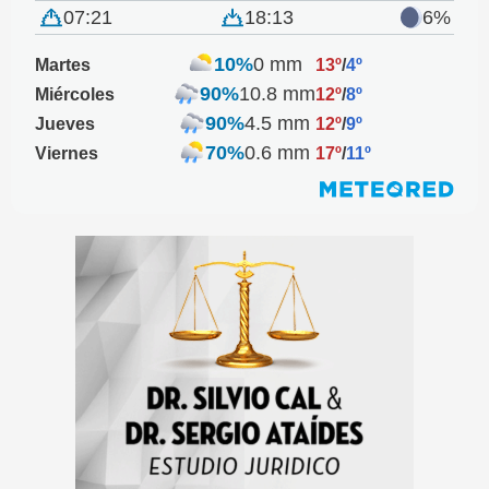
07:21
18:13
6%
10%
0 mm
Martes
13º
/
4º
90%
10.8 mm
Miércoles
12º
/
8º
90%
4.5 mm
Jueves
12º
/
9º
70%
0.6 mm
Viernes
17º
/
11º