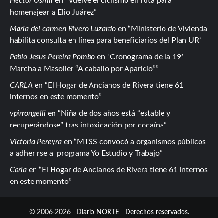
Hector Osmir
en
Vuelve el ciclismo en ruta para
homenajear a Elio Juárez
Maria del carmen Rivero Luzardo
en
Ministerio de Vivienda
habilita consulta en línea para beneficiarios del Plan UR
Pablo Jesus Pereira Pombo
en
Cronograma de la 19ª
Marcha a Masoller “A caballo por Aparicio”
CARLA
en
El Hogar de Ancianos de Rivera tiene 61
internos en este momento
vpirrongelli
en
Niña de dos años está “estable y
recuperándose” tras intoxicación por cocaína
Victoria Pereyra
en
MTSS convocó a organismos públicos
a adherirse al programa Yo Estudio y Trabajo
Carla
en
El Hogar de Ancianos de Rivera tiene 61 internos
en este momento
© 2006-2026
Diario NORTE
Derechos reservados.