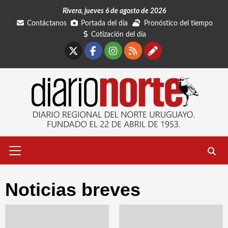
Saltar
Rivera, jueves 6 de agosto de 2026
al
Contáctanos
Portada del día
Pronóstico del tiempo
contenido
Cotización del día
X
Facebook
Instagram
RSS
Contáctano
Menú
primario
Noticias breves