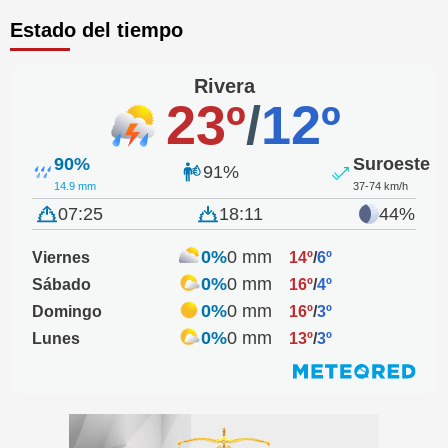
Estado del tiempo
Rivera
23º
/
12º
90%
Suroeste
91%
14.9 mm
37-74 km/h
07:25
18:11
44%
0%
0 mm
Viernes
14º
/
6º
0%
0 mm
Sábado
16º
/
4º
0%
0 mm
Domingo
16º
/
3º
0%
0 mm
Lunes
13º
/
3º