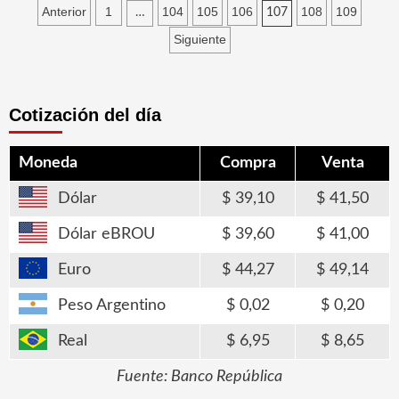
Paginación
Anterior
1
104
105
106
108
109
…
107
de
Siguiente
entradas
Cotización del día
Moneda
Compra
Venta
Dólar
39,10
41,50
Dólar eBROU
39,60
41,00
Euro
44,27
49,14
Peso Argentino
0,02
0,20
Real
6,95
8,65
Fuente: Banco República