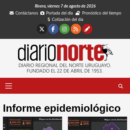
Saltar
Rivera, viernes 7 de agosto de 2026
al
Contáctanos
Portada del día
Pronóstico del tiempo
contenido
Cotización del día
X
Facebook
Instagram
RSS
Contáctano
Menú
primario
Informe epidemiológico