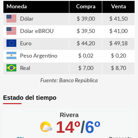
Moneda
Compra
Venta
Dólar
39,00
41,50
Dólar eBROU
39,50
41,00
Euro
44,20
49,18
Peso Argentino
0,02
0,20
Real
7,00
8,70
Fuente: Banco República
Estado del tiempo
Rivera
14º
/
6º