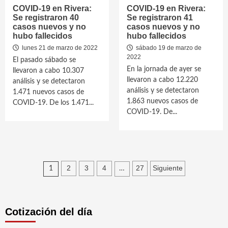
COVID-19 en Rivera:
COVID-19 en Rivera:
Se registraron 40
Se registraron 41
casos nuevos y no
casos nuevos y no
hubo fallecidos
hubo fallecidos
lunes 21 de marzo de 2022
sábado 19 de marzo de
2022
El pasado sábado se
En la jornada de ayer se
llevaron a cabo 10.307
llevaron a cabo 12.220
análisis y se detectaron
análisis y se detectaron
1.471 nuevos casos de
1.863 nuevos casos de
COVID-19. De los 1.471...
COVID-19. De...
Paginación
2
3
4
27
Siguiente
1
…
de
entradas
Cotización del día