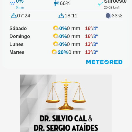
0%
Suroeste
66%
0 mm
26-52 km/h
07:24
18:11
33%
0%
0 mm
Sábado
16º
/
4º
0%
0 mm
Domingo
16º
/
3º
0%
0 mm
Lunes
13º
/
3º
20%
0 mm
Martes
13º
/
3º