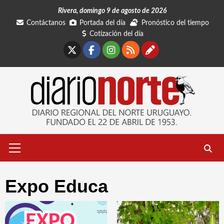
Saltar
Rivera, domingo 9 de agosto de 2026
al
Contáctanos
Portada del día
Pronóstico del tiempo
contenido
Cotización del día
X
Facebook
Instagram
RSS
Contáctano
Menú
primario
Expo Educa