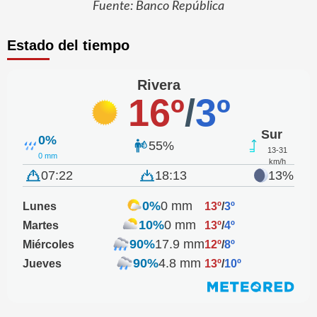
Fuente: Banco República
Estado del tiempo
Rivera
16º
/
3º
Sur
0%
55%
13-31
0 mm
km/h
07:22
18:13
13%
0%
0 mm
Lunes
13º
/
3º
10%
0 mm
Martes
13º
/
4º
90%
17.9 mm
Miércoles
12º
/
8º
90%
4.8 mm
Jueves
13º
/
10º