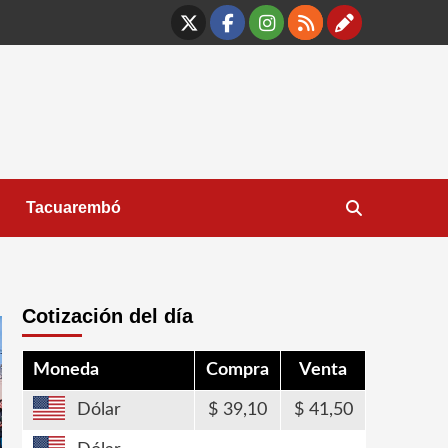
X
Facebook
Instagram
RSS
Contáct
Tacuarembó
Cotización del día
Moneda
Compra
Venta
Dólar
39,10
41,50