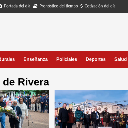
Portada del día
Pronóstico del tiempo
Cotización del día
Rurales
Enseñanza
Policiales
Deportes
Salud
 de Rivera