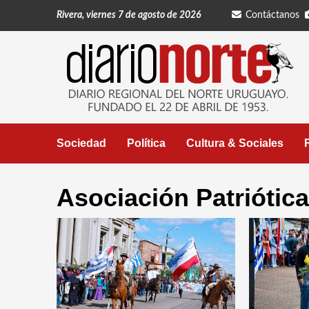
Saltar
Rivera, viernes 7 de agosto de 2026
Contáctanos
al
contenido
Sociedad
Política
Cultura & Sociales
Asociación Patriótica