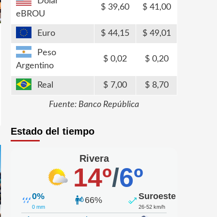
Dólar
39,60
41,00
eBROU
Euro
44,15
49,01
Peso
0,02
0,20
Argentino
Real
7,00
8,70
Fuente: Banco República
Estado del tiempo
Rivera
14º
/
6º
0%
Suroeste
66%
0 mm
26-52 km/h