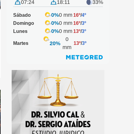
07:24
18:11
33%
0%
0 mm
Sábado
16º
/
4º
0%
0 mm
Domingo
16º
/
3º
0%
0 mm
Lunes
13º
/
3º
0
20%
Martes
13º
/
3º
mm