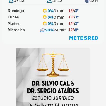
07:23
18:12
22%
0%
0 mm
Domingo
16º
/
3º
0%
0 mm
Lunes
13º
/
3º
0%
0 mm
Martes
14º
/
3º
90%
24 mm
Miércoles
12º
/
8º