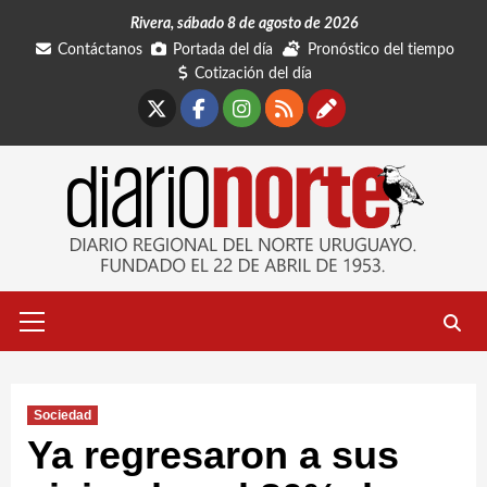
Saltar
Rivera, sábado 8 de agosto de 2026
al
Contáctanos
Portada del día
Pronóstico del tiempo
contenido
Cotización del día
X
Facebook
Instagram
RSS
Contáctano
Menú
primario
Sociedad
Ya regresaron a sus