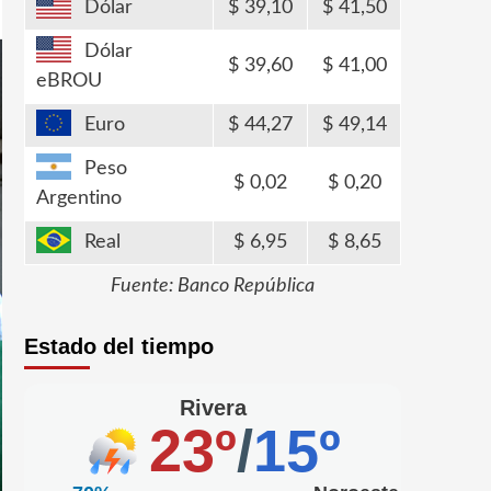
Dólar
39,10
41,50
Dólar
39,60
41,00
eBROU
Euro
44,27
49,14
Peso
0,02
0,20
Argentino
Real
6,95
8,65
Fuente: Banco República
Estado del tiempo
Rivera
23º
/
15º