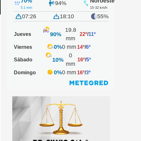
70%
Noroeste
94%
5.1 mm
15-32 km/h
07:26
18:10
55%
19.8
90%
Jueves
22º
/
11º
mm
0%
0 mm
Viernes
14º
/
6º
0
10%
Sábado
16º
/
5º
mm
0%
0 mm
Domingo
16º
/
3º