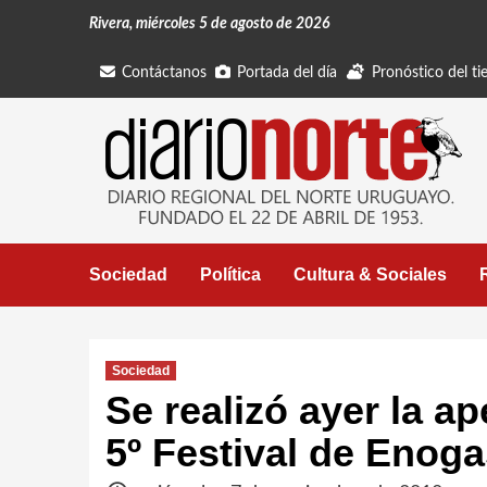
Saltar
Rivera, miércoles 5 de agosto de 2026
al
contenido
Contáctanos
Portada del día
Pronóstico del t
Sociedad
Política
Cultura & Sociales
Sociedad
Se realizó ayer la ap
5º Festival de Enog