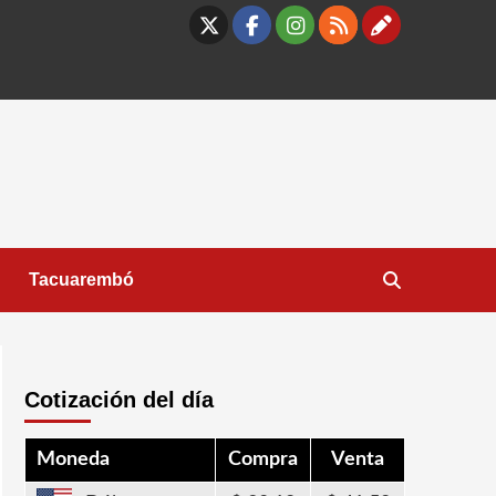
X
Facebook
Instagram
RSS
Contáct
Tacuarembó
Cotización del día
Moneda
Compra
Venta