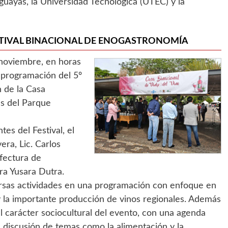
uguayas, la Universidad Tecnológica (UTEC) y la
ESTIVAL BINACIONAL DE ENOGASTRONOMÍA
 noviembre, en horas
a programación del 5º
n de la Casa
es del Parque
es del Festival, el
era, Lic. Carlos
efectura de
ra Yusara Dutra.
ersas actividades en una programación con enfoque en
 y la importante producción de vinos regionales. Además
l carácter sociocultural del evento, con una agenda
a discusión de temas como la alimentación y la