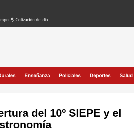
iempo
Cotización del día
Rurales
Enseñanza
Policiales
Deportes
Salud
ertura del 10º SIEPE y el
astronomía