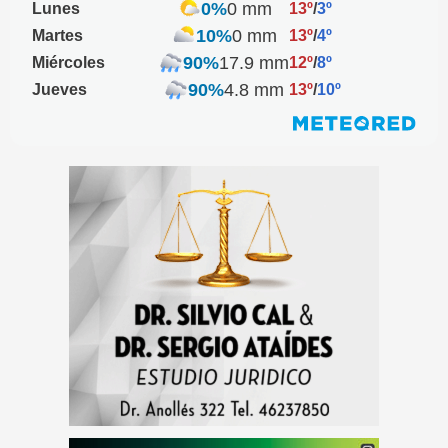
0%
0 mm
Lunes
13º
/
3º
10%
0 mm
Martes
13º
/
4º
90%
17.9 mm
Miércoles
12º
/
8º
90%
4.8 mm
Jueves
13º
/
10º