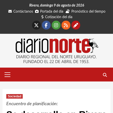
Saltar
Rivera, domingo 9 de agosto de 2026
al
Contáctanos
Portada del día
Pronóstico del tiempo
contenido
Cotización del día
X
Facebook
Instagram
RSS
Contáctano
Menú
primario
Sociedad
Encuentro de planificación: