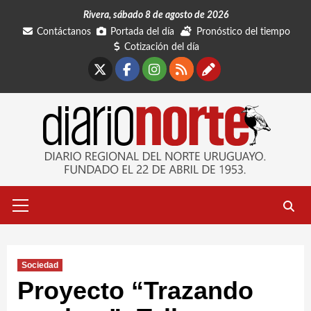
Saltar
Rivera, sábado 8 de agosto de 2026
al
Contáctanos
Portada del día
Pronóstico del tiempo
contenido
Cotización del día
X
Facebook
Instagram
RSS
Contáctano
Menú
primario
Sociedad
Proyecto “Trazando