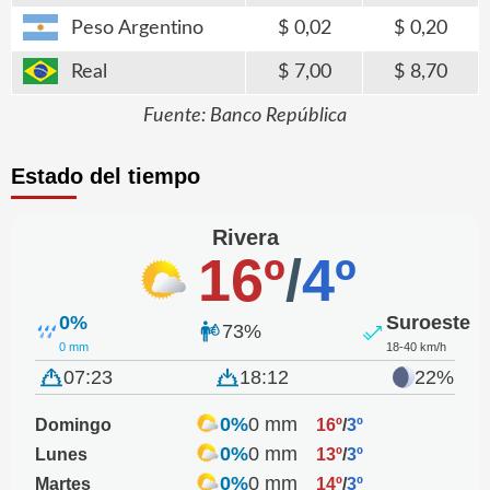
Peso Argentino
0,02
0,20
Real
7,00
8,70
Fuente: Banco República
Estado del tiempo
Rivera
16º
/
4º
0%
Suroeste
73%
0 mm
18-40 km/h
07:23
18:12
22%
0%
0 mm
Domingo
16º
/
3º
0%
0 mm
Lunes
13º
/
3º
0%
0 mm
Martes
14º
/
3º