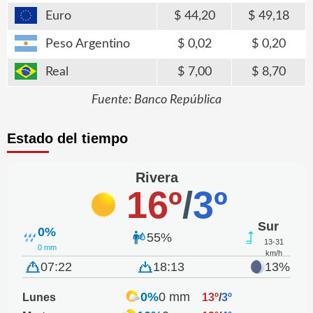
Euro
44,20
49,18
Peso Argentino
0,02
0,20
Real
7,00
8,70
Fuente: Banco República
Estado del tiempo
Rivera
16º
/
3º
Sur
0%
55%
13-31
0 mm
km/h
07:22
18:13
13%
0%
0 mm
Lunes
13º
/
3º