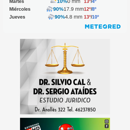
10%
0 mm
Martes
13º
/
4º
90%
17.9 mm
Miércoles
12º
/
8º
90%
4.8 mm
Jueves
13º
/
10º