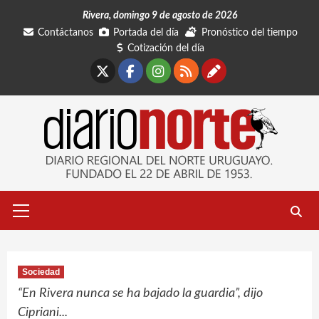
Saltar
Rivera, domingo 9 de agosto de 2026
al
Contáctanos
Portada del día
Pronóstico del tiempo
contenido
Cotización del día
X
Facebook
Instagram
RSS
Contáctano
Menú
primario
Sociedad
“En Rivera nunca se ha bajado la guardia”, dijo
Cipriani...