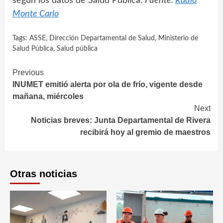
según los datos de Salud Pública.
Fuente:
Radio
Monte Carlo
Tags:
ASSE
,
Dirección Departamental de Salud
,
Ministerio de
Salud Pública
,
Salud pública
Continue
Previous
INUMET emitió alerta por ola de frío, vigente desde
Reading
mañana, miércoles
Next
Noticias breves: Junta Departamental de Rivera
recibirá hoy al gremio de maestros
Otras noticias