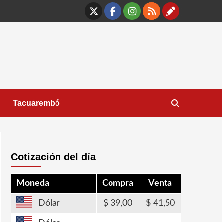
X
Facebook
Instagram
RSS
Contáct
Tacuarembó
Cotización del día
Moneda
Compra
Venta
Dólar
39,00
41,50