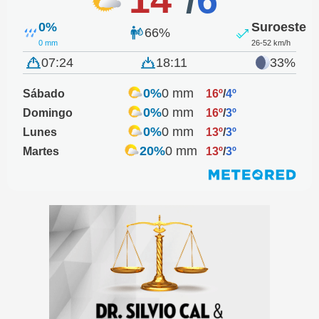
0%
Suroeste
66%
0 mm
26-52 km/h
07:24
18:11
33%
0%
0 mm
Sábado
16º
/
4º
0%
0 mm
Domingo
16º
/
3º
0%
0 mm
Lunes
13º
/
3º
20%
0 mm
Martes
13º
/
3º