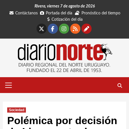
Saltar
Rivera, viernes 7 de agosto de 2026
al
Contáctanos
Portada del día
Pronóstico del tiempo
contenido
Cotización del día
X
Facebook
Instagram
RSS
Contáctano
Menú
primario
Sociedad
Polémica por decisión