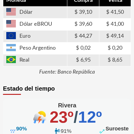
Moneda
Compra
Venta
Dólar
39,10
41,50
Dólar eBROU
39,60
41,00
Euro
44,27
49,14
Peso Argentino
0,02
0,20
Real
6,95
8,65
Fuente: Banco República
Estado del tiempo
Rivera
23º
/
12º
90%
Suroeste
91%