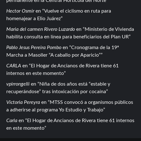
permanente en la Central Hortícola del Norte
Hector Osmir
en
Vuelve el ciclismo en ruta para
homenajear a Elio Juárez
Maria del carmen Rivero Luzardo
en
Ministerio de Vivienda
habilita consulta en línea para beneficiarios del Plan UR
Pablo Jesus Pereira Pombo
en
Cronograma de la 19ª
Marcha a Masoller “A caballo por Aparicio”
CARLA
en
El Hogar de Ancianos de Rivera tiene 61
internos en este momento
vpirrongelli
en
Niña de dos años está “estable y
recuperándose” tras intoxicación por cocaína
Victoria Pereyra
en
MTSS convocó a organismos públicos
a adherirse al programa Yo Estudio y Trabajo
Carla
en
El Hogar de Ancianos de Rivera tiene 61 internos
en este momento