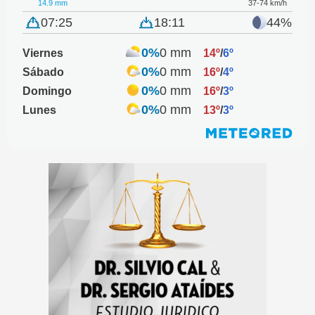
14.9 mm
37-74 km/h
07:25
18:11
44%
0%
0 mm
Viernes
14º
/
6º
0%
0 mm
Sábado
16º
/
4º
0%
0 mm
Domingo
16º
/
3º
0%
0 mm
Lunes
13º
/
3º