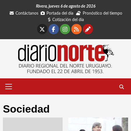
Saltar
Rivera, jueves 6 de agosto de 2026
al
Contáctanos
Portada del día
Pronóstico del tiempo
contenido
Cotización del día
X
Facebook
Instagram
RSS
Contáctano
Menú
primario
Sociedad