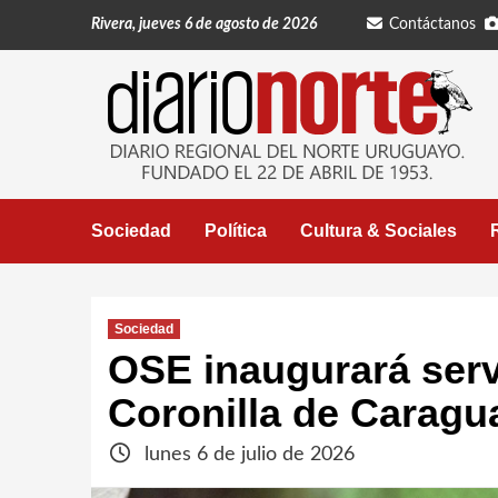
Saltar
Rivera, jueves 6 de agosto de 2026
Contáctanos
al
contenido
Sociedad
Política
Cultura & Sociales
Sociedad
OSE inaugurará serv
Coronilla de Caragu
lunes 6 de julio de 2026