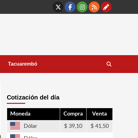
X
Facebook
Instagram
RSS
Contáct
Tacuarembó
Cotización del día
Moneda
Compra
Venta
Dólar
39,10
41,50