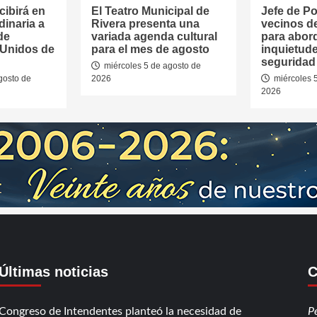
cibirá en
El Teatro Municipal de
Jefe de Pol
dinaria a
Rivera presenta una
vecinos d
de
variada agenda cultural
para abor
 Unidos de
para el mes de agosto
inquietud
seguridad 
miércoles 5 de agosto de
gosto de
2026
miércoles 
2026
Últimas noticias
C
Congreso de Intendentes planteó la necesidad de
P