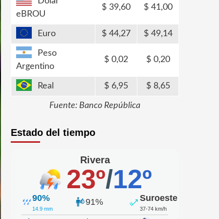
Dólar
39,60
41,00
eBROU
Euro
44,27
49,14
Peso
0,02
0,20
Argentino
Real
6,95
8,65
Fuente: Banco República
Estado del tiempo
Rivera
23º
/
12º
90%
Suroeste
91%
14.9 mm
37-74 km/h