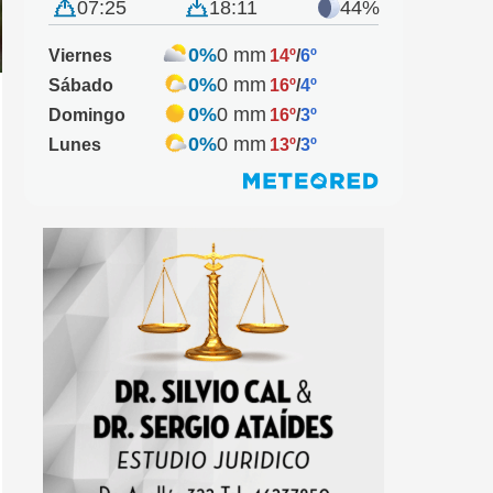
07:25
18:11
44%
0%
0 mm
Viernes
14º
/
6º
0%
0 mm
Sábado
16º
/
4º
0%
0 mm
Domingo
16º
/
3º
0%
0 mm
Lunes
13º
/
3º