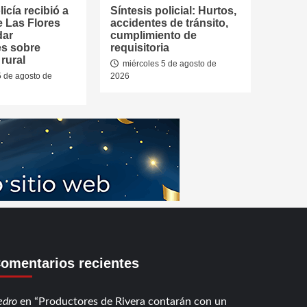
icía recibió a
Síntesis policial: Hurtos,
e Las Flores
accidentes de tránsito,
dar
cumplimiento de
es sobre
requisitoria
rural
miércoles 5 de agosto de
5 de agosto de
2026
omentarios recientes
edro
en
Productores de Rivera contarán con un