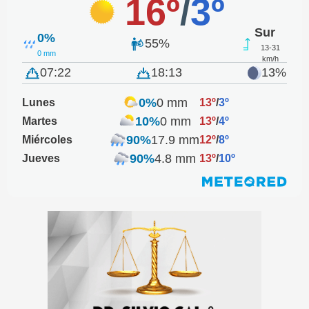
16º
/
3º
Sur
0%
55%
13-31
0 mm
km/h
07:22
18:13
13%
0%
0 mm
Lunes
13º
/
3º
10%
0 mm
Martes
13º
/
4º
90%
17.9 mm
Miércoles
12º
/
8º
90%
4.8 mm
Jueves
13º
/
10º