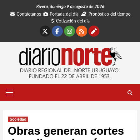
Saltar
Rivera, domingo 9 de agosto de 2026
al
Contáctanos
Portada del día
Pronóstico del tiempo
contenido
Cotización del día
X
Facebook
Instagram
RSS
Contáctano
Menú
primario
Sociedad
Obras generan cortes