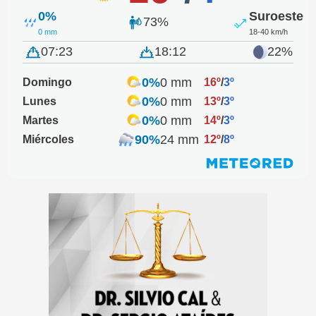
0%
Suroeste
73%
0 mm
18-40 km/h
07:23
18:12
22%
0%
0 mm
Domingo
16º
/
3º
0%
0 mm
Lunes
13º
/
3º
0%
0 mm
Martes
14º
/
3º
90%
24 mm
Miércoles
12º
/
8º