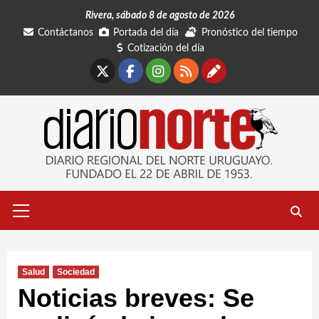
Saltar
Rivera, sábado 8 de agosto de 2026
al
Contáctanos
Portada del día
Pronóstico del tiempo
contenido
Cotización del día
X
Facebook
Instagram
RSS
Contáctano
Menú
primario
Salud
Sociedad
Noticias breves: Se