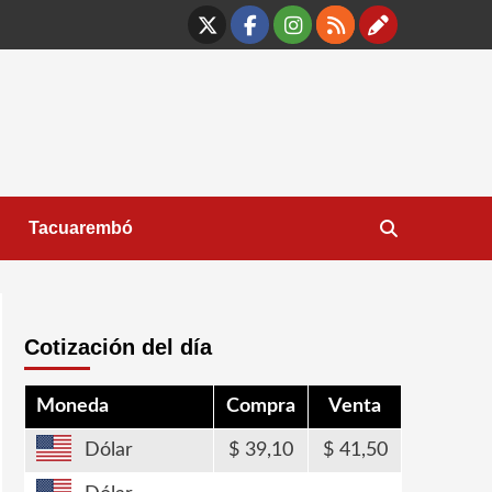
X
Facebook
Instagram
RSS
Contáct
Tacuarembó
Cotización del día
Moneda
Compra
Venta
Dólar
39,10
41,50