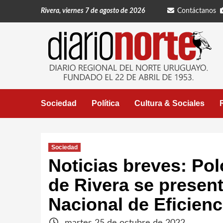
Saltar
Rivera, viernes 7 de agosto de 2026
Contáctanos
al
contenido
Sociedad
Política
Cultura & Sociales
Sociedad
Noticias breves: Po
de Rivera se present
Nacional de Eficienc