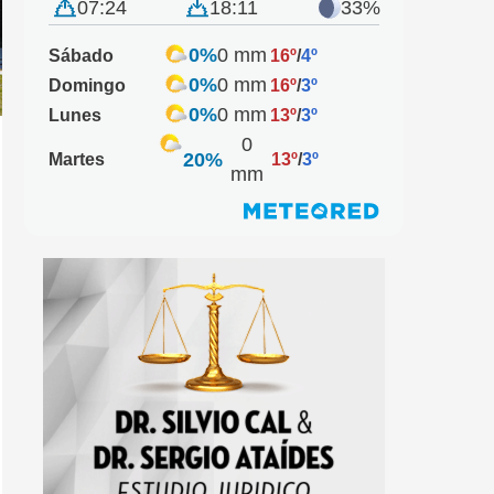
07:24
18:11
33%
0%
0 mm
Sábado
16º
/
4º
0%
0 mm
Domingo
16º
/
3º
0%
0 mm
Lunes
13º
/
3º
0
20%
Martes
13º
/
3º
mm