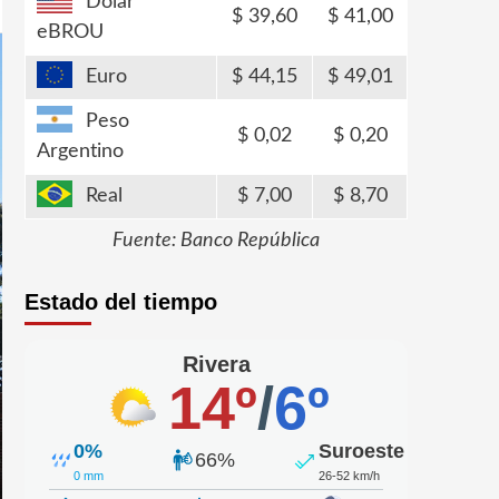
Dólar
39,60
41,00
eBROU
Euro
44,15
49,01
Peso
0,02
0,20
Argentino
Real
7,00
8,70
Fuente: Banco República
Estado del tiempo
Rivera
14º
/
6º
0%
Suroeste
66%
0 mm
26-52 km/h