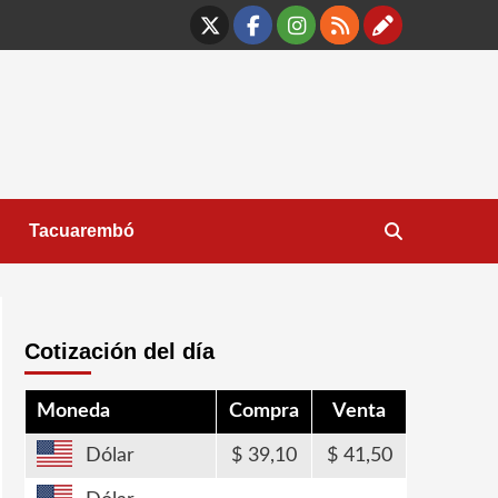
X
Facebook
Instagram
RSS
Contáct
Tacuarembó
Cotización del día
Moneda
Compra
Venta
Dólar
39,10
41,50