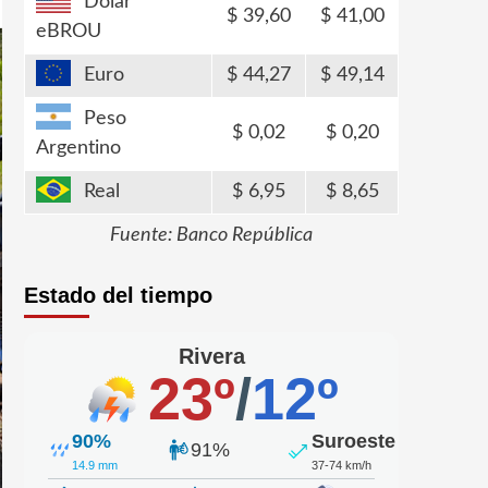
Dólar
39,60
41,00
eBROU
Euro
44,27
49,14
Peso
0,02
0,20
Argentino
Real
6,95
8,65
Fuente: Banco República
Estado del tiempo
Rivera
23º
/
12º
90%
Suroeste
91%
14.9 mm
37-74 km/h