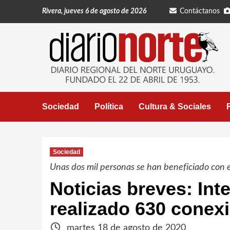
Saltar
Rivera, jueves 6 de agosto de 2026
Contáctanos
al
contenido
Sociedad
Política
Cultura & Sociales
Sociedad
Unas dos mil personas se han beneficiado con es
Noticias breves: Int
realizado 630 conexi
martes 18 de agosto de 2020