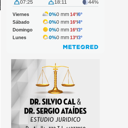
07:25
18:11
44%
0%
0 mm
Viernes
14º
/
6º
0%
0 mm
Sábado
16º
/
4º
0%
0 mm
Domingo
16º
/
3º
0%
0 mm
Lunes
13º
/
3º