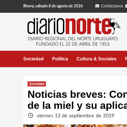
Saltar
Rivera, sábado 8 de agosto de 2026
Contáctanos
al
contenido
Sociedad
Política
Cultura & Sociales
Sociedad
Noticias breves: Co
de la miel y su apli
viernes 13 de septiembre de 2019