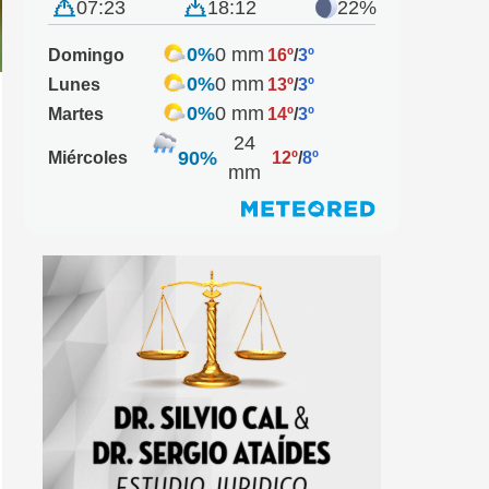
07:23
18:12
22%
0%
0 mm
Domingo
16º
/
3º
0%
0 mm
Lunes
13º
/
3º
0%
0 mm
Martes
14º
/
3º
24
90%
Miércoles
12º
/
8º
mm