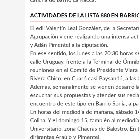
cancha de barrio La Racca.
ACTIVIDADES DE LA LISTA 880 EN BARRI
El edil Valentín Leal González, de la Secreta
Agrupación viene realizando una intensa act
y Adán Pimentel a la diputación.
En ese sentido, los lunes a las 20:30 horas 
calle Uruguay, frente a la Terminal de Ómnib
reuniones en el Comité de Presidente Viera 
Rivera Chico, en Cuaró casi Paysandú, a las 
Además, semanalmente se vienen desarrolla
escuchar sus propuestas y atender sus recla
encuentro de este tipo en Barrio Sonia, a par
En horas del mediodía de mañana, sábado 14,
Colina. Y el domingo 15, también al mediodía
Universitario, zona Chacras de Balostro. En
dirigentes Araújo y Pimentel.