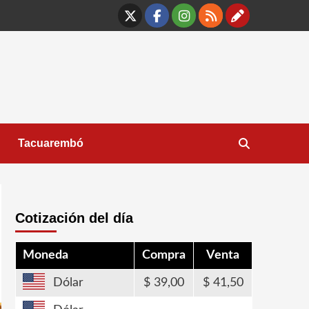
X
Facebook
Instagram
RSS
Contáct
Tacuarembó
Cotización del día
Moneda
Compra
Venta
Dólar
39,00
41,50