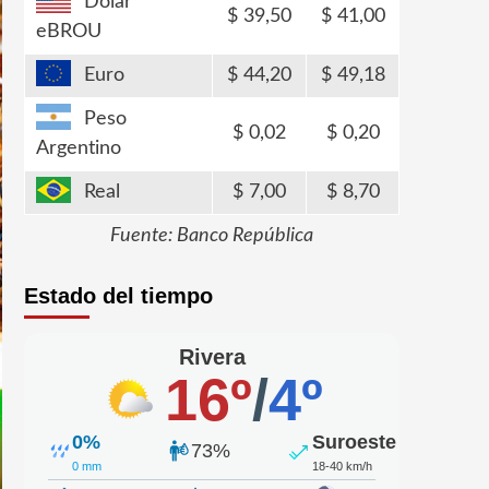
Dólar
39,50
41,00
eBROU
Euro
44,20
49,18
Peso
0,02
0,20
Argentino
Real
7,00
8,70
Fuente: Banco República
Estado del tiempo
Rivera
16º
/
4º
0%
Suroeste
73%
0 mm
18-40 km/h