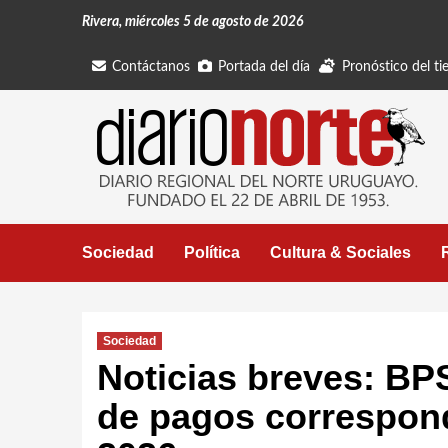
Saltar
Rivera, miércoles 5 de agosto de 2026
al
contenido
Contáctanos
Portada del día
Pronóstico del t
Sociedad
Política
Cultura & Sociales
Sociedad
Noticias breves: BPS
de pagos correspond