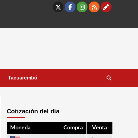
X
Facebook
Instagram
RSS
Contáct
Tacuarembó
Cotización del día
Moneda
Compra
Venta