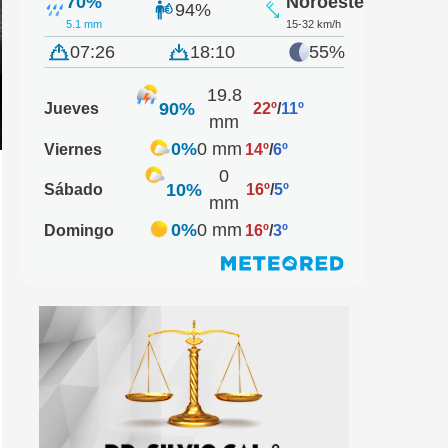
70%
Noroeste
94%
5.1 mm
15-32 km/h
07:26
18:10
55%
19.8
90%
Jueves
22º
/
11º
mm
0%
0 mm
Viernes
14º
/
6º
0
10%
Sábado
16º
/
5º
mm
0%
0 mm
Domingo
16º
/
3º