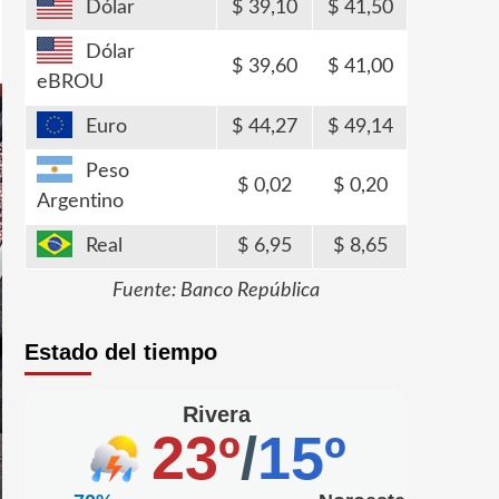
Dólar
39,10
41,50
Dólar
39,60
41,00
eBROU
Euro
44,27
49,14
Peso
0,02
0,20
Argentino
Real
6,95
8,65
Fuente: Banco República
Estado del tiempo
Rivera
23º
/
15º