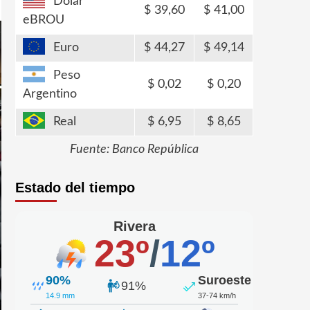
Dólar
39,60
41,00
eBROU
Euro
44,27
49,14
Peso
0,02
0,20
Argentino
Real
6,95
8,65
Fuente: Banco República
Estado del tiempo
Rivera
23º
/
12º
90%
Suroeste
91%
14.9 mm
37-74 km/h