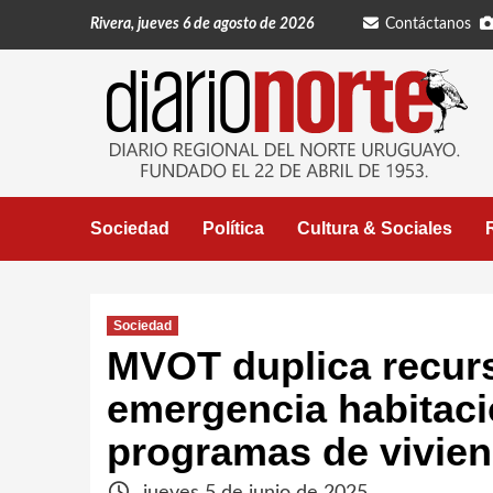
Saltar
Rivera, jueves 6 de agosto de 2026
Contáctanos
al
contenido
Sociedad
Política
Cultura & Sociales
Sociedad
MVOT duplica recurs
emergencia habitacio
programas de vivie