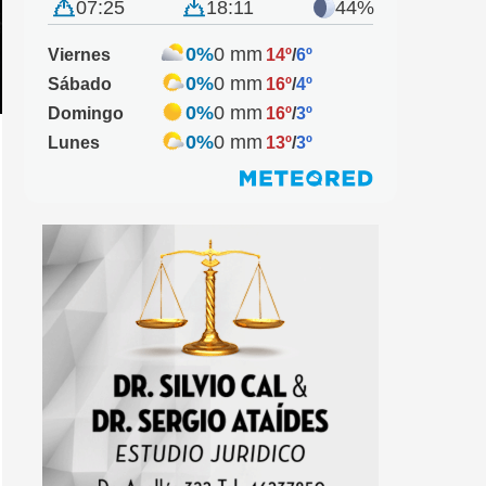
07:25
18:11
44%
0%
0 mm
Viernes
14º
/
6º
0%
0 mm
Sábado
16º
/
4º
0%
0 mm
Domingo
16º
/
3º
0%
0 mm
Lunes
13º
/
3º