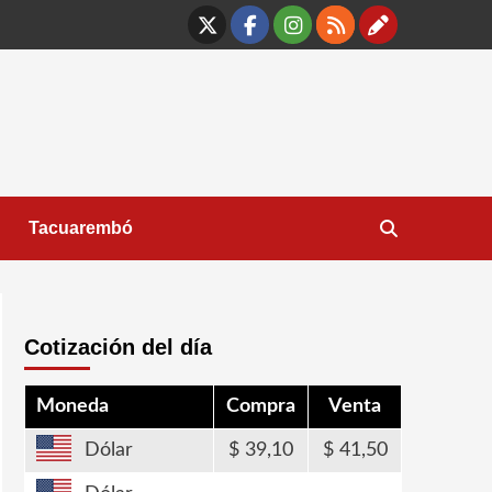
X
Facebook
Instagram
RSS
Contáct
Tacuarembó
Cotización del día
Moneda
Compra
Venta
Dólar
39,10
41,50