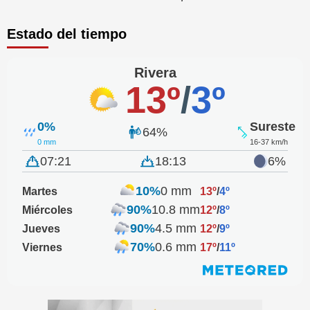
Estado del tiempo
Rivera
13º
/
3º
0%
Sureste
64%
0 mm
16-37 km/h
07:21
18:13
6%
10%
0 mm
Martes
13º
/
4º
90%
10.8 mm
Miércoles
12º
/
8º
90%
4.5 mm
Jueves
12º
/
9º
70%
0.6 mm
Viernes
17º
/
11º