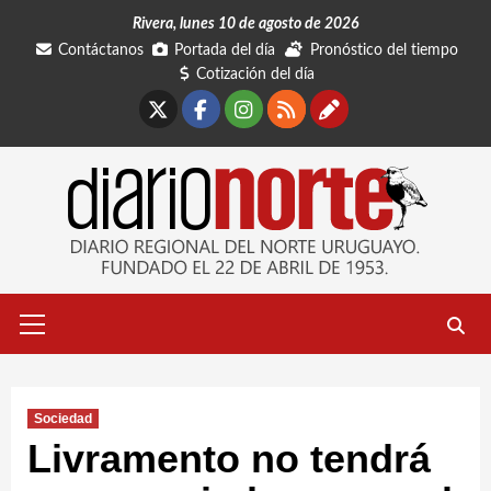
Saltar
Rivera, lunes 10 de agosto de 2026
al
Contáctanos
Portada del día
Pronóstico del tiempo
contenido
Cotización del día
X
Facebook
Instagram
RSS
Contáctano
Menú
primario
Sociedad
Livramento no tendrá