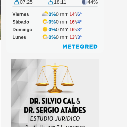
07:25
18:11
44%
0%
0 mm
Viernes
14º
/
6º
0%
0 mm
Sábado
16º
/
4º
0%
0 mm
Domingo
16º
/
3º
0%
0 mm
Lunes
13º
/
3º