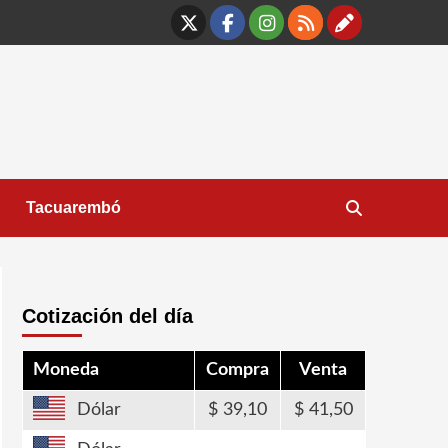
X
Facebook
Instagram
RSS
Contáct
Tacuarembó
Cotización del día
Moneda
Compra
Venta
Dólar
39,10
41,50