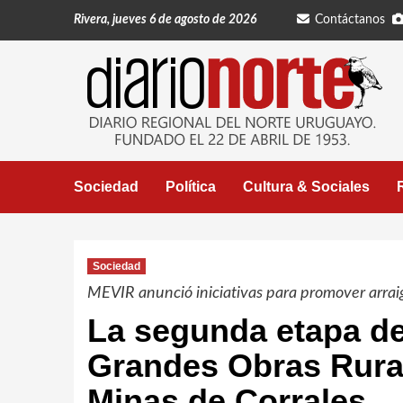
Saltar
Rivera, jueves 6 de agosto de 2026
Contáctanos
al
contenido
Sociedad
Política
Cultura & Sociales
Sociedad
MEVIR anunció iniciativas para promover arraig
La segunda etapa d
Grandes Obras Rural
Minas de Corrales