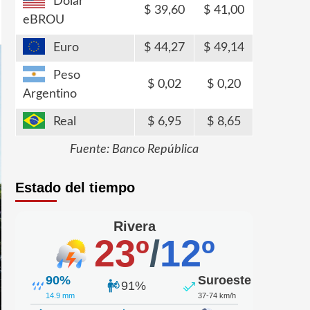
Dólar
39,60
41,00
eBROU
Euro
44,27
49,14
Peso
0,02
0,20
Argentino
Real
6,95
8,65
Fuente: Banco República
Estado del tiempo
Rivera
23º
/
12º
90%
Suroeste
91%
14.9 mm
37-74 km/h