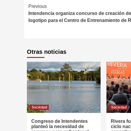
Continue
Previous
Intendencia organiza concurso de creación d
Reading
logotipo para el Centro de Entrenamiento de R
Otras noticias
Sociedad
Sociedad
Congreso de Intendentes
Rivera fu
planteó la necesidad de
ciclo nac