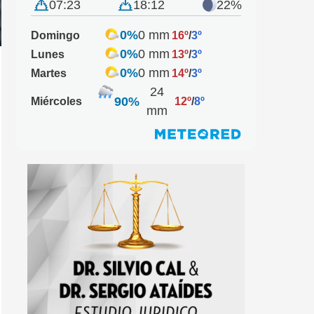
07:23
18:12
22%
0%
0 mm
Domingo
16º
/
3º
0%
0 mm
Lunes
13º
/
3º
0%
0 mm
Martes
14º
/
3º
24
90%
Miércoles
12º
/
8º
mm