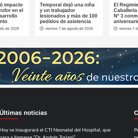
ó impacto
Temporal dejó una niña
El Regimi
rufor en el
y un trabajador
Caballerí
sarrollo
lesionados y más de 100
Nº 3 conm
nto
pedidos de asistencia
aniversari
sto de 2026
viernes 7 de agosto de 2026
viernes 7 
Últimas noticias
C
Hoy se inaugurará el CTI Neonatal del Hospital, que
P
pasa a llamarse “Dr. Andrés Toriani”
p