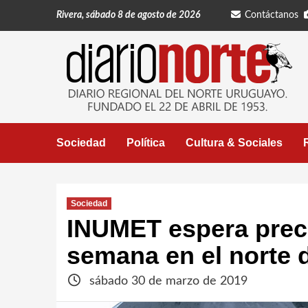
Saltar
Rivera, sábado 8 de agosto de 2026
Contáctanos
al
contenido
Sociedad
Política
Cultura & Sociales
Sociedad
INUMET espera precip
semana en el norte d
sábado 30 de marzo de 2019