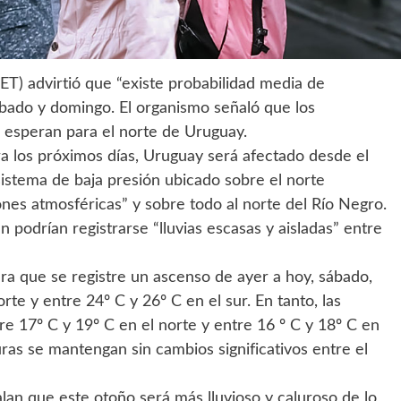
T) advirtió que “existe probabilidad media de
sábado y domingo. El organismo señaló que los
e esperan para el norte de Uruguay.
 los próximos días, Uruguay será afectado desde el
sistema de baja presión ubicado sobre el norte
ones atmosféricas” y sobre todo al norte del Río Negro.
podrían registrarse “lluvias escasas y aisladas” entre
a que se registre un ascenso de ayer a hoy, sábado,
te y entre 24º C y 26º C en el sur. En tanto, las
re 17º C y 19º C en el norte y entre 16 º C y 18º C en
ras se mantengan sin cambios significativos entre el
lan que este otoño será más lluvioso y caluroso de lo