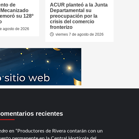
ento de
ACUR planteó a la Junta
a Mecanizado
Departamental su
emoró su 128º
preocupación por la
o
crisis del comercio
fronterizo
de agosto de 2026
viernes 7 de agosto de 2026
omentarios recientes
edro
en
Productores de Rivera contarán con un
uesto permanente en la Central Hortícola del