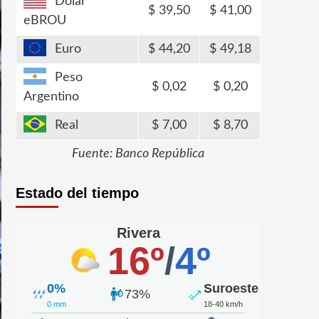
Dólar
39,50
41,00
eBROU
Euro
44,20
49,18
Peso
0,02
0,20
Argentino
Real
7,00
8,70
Fuente: Banco República
Estado del tiempo
Rivera
16º
/
4º
0%
Suroeste
73%
0 mm
18-40 km/h