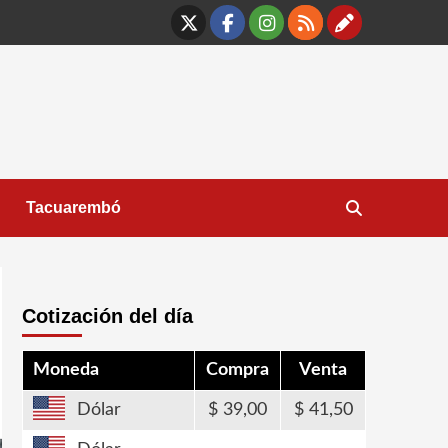
X
Facebook
Instagram
RSS
Contáct
Tacuarembó
Cotización del día
Moneda
Compra
Venta
Dólar
39,00
41,50