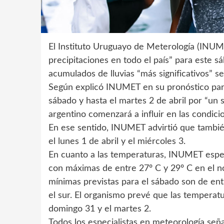
El Instituto Uruguayo de Meterología (INUME
precipitaciones en todo el país” para este 
acumulados de lluvias “más significativos” s
Según explicó INUMET en su pronóstico para
sábado y hasta el martes 2 de abril por “un 
argentino comenzará a influir en las condici
En ese sentido, INUMET advirtió que también 
el lunes 1 de abril y el miércoles 3.
En cuanto a las temperaturas, INUMET esper
con máximas de entre 27º C y 29º C en el nor
mínimas previstas para el sábado son de ent
el sur. El organismo prevé que las temperatu
domingo 31 y el martes 2.
Todos los especialistas en meteorología seña