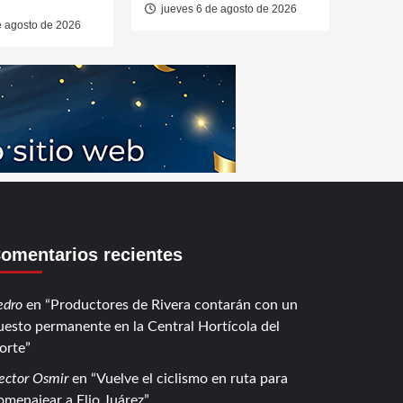
jueves 6 de agosto de 2026
e agosto de 2026
omentarios recientes
edro
en
Productores de Rivera contarán con un
uesto permanente en la Central Hortícola del
orte
ector Osmir
en
Vuelve el ciclismo en ruta para
omenajear a Elio Juárez