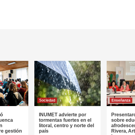
Sociedad
Enseñanza
tó
INUMET advierte por
Presentar
Cuenca
tormentas fuertes en el
sobre edu
en
litoral, centro y norte del
afrodesce
re gestión
país
Rivera, Ar