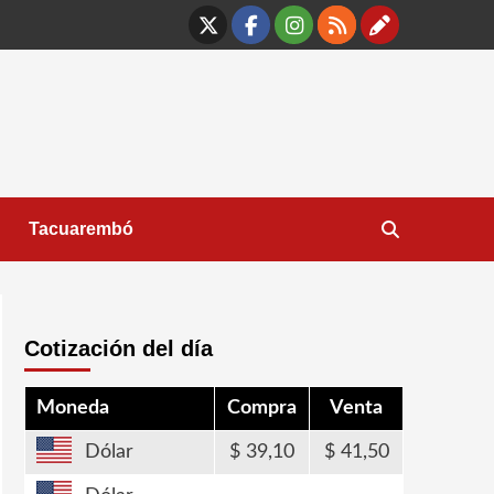
X
Facebook
Instagram
RSS
Contáct
Tacuarembó
Cotización del día
Moneda
Compra
Venta
Dólar
39,10
41,50