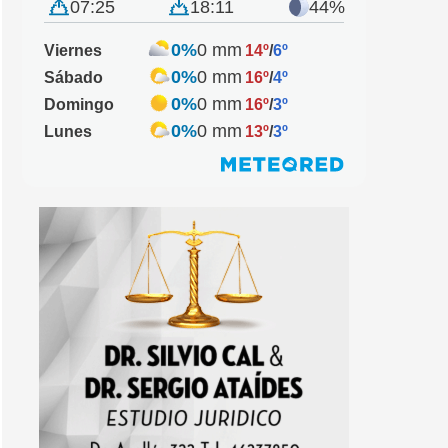
07:25
18:11
44%
0%
0 mm
Viernes
14º
/
6º
0%
0 mm
Sábado
16º
/
4º
0%
0 mm
Domingo
16º
/
3º
0%
0 mm
Lunes
13º
/
3º