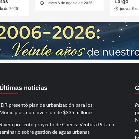
anas
Largo
jueves 6 de agosto de 2026
to de 2026
jueves 6 d
Últimas noticias
C
IDR presentó plan de urbanización para los
P
Municipios, con inversión de $335 millones
p
N
Rivera presentó proyecto de Cuenca Ventura Píriz en
H
seminario sobre gestión de aguas urbanas
h