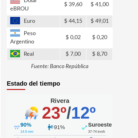
Dólar
39,60
41,00
eBROU
Euro
44,15
49,01
Peso
0,02
0,20
Argentino
Real
7,00
8,70
Fuente: Banco República
Estado del tiempo
Rivera
23º
/
12º
90%
Suroeste
91%
14.9 mm
37-74 km/h