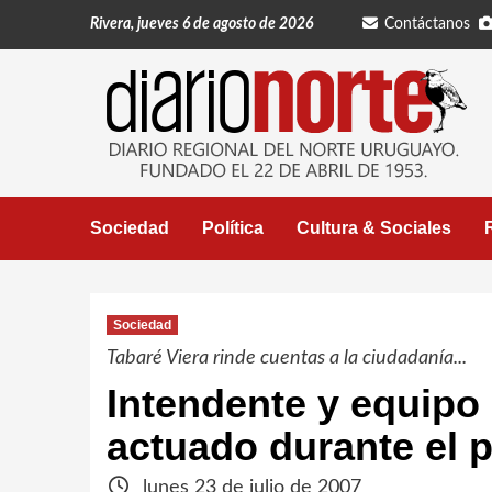
Saltar
Rivera, jueves 6 de agosto de 2026
Contáctanos
al
contenido
Sociedad
Política
Cultura & Sociales
Sociedad
Tabaré Viera rinde cuentas a la ciudadanía...
Intendente y equipo
actuado durante el 
lunes 23 de julio de 2007