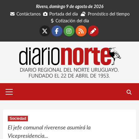
Saltar
Rivera, domingo 9 de agosto de 2026
al
Contáctanos
Portada del día
Pronóstico del tiempo
contenido
Cotización del día
X
Facebook
Instagram
RSS
Contáctano
Menú
primario
Sociedad
El jefe comunal riverense asumirá la
Vicepresidencia...