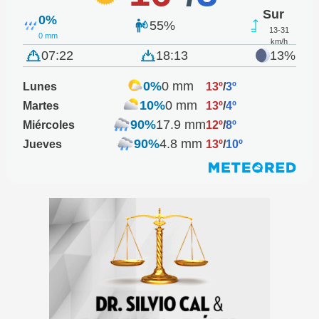
Sur
0%
55%
13-31
0 mm
km/h
07:22
18:13
13%
0%
0 mm
Lunes
13º
/
3º
10%
0 mm
Martes
13º
/
4º
90%
17.9 mm
Miércoles
12º
/
8º
90%
4.8 mm
Jueves
13º
/
10º