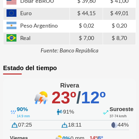
Dólar eBROU
39,60
41,00
Euro
44,15
49,01
Peso Argentino
0,02
0,20
Real
7,00
8,70
Fuente: Banco República
Estado del tiempo
Rivera
23º
/
12º
90%
Suroeste
91%
14.9 mm
37-74 km/h
07:25
18:11
44%
0%
0 mm
Viernes
14º
/
6º