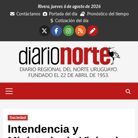
Saltar
Rivera, jueves 6 de agosto de 2026
al
Contáctanos
Portada del día
Pronóstico del tiempo
contenido
Cotización del día
X
Facebook
Instagram
RSS
Contáctano
Menú
primario
Sociedad
Intendencia y