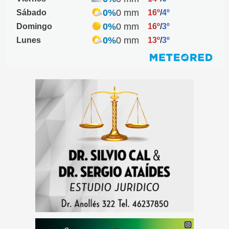
0%
0 mm
Sábado
16º
/
4º
0%
0 mm
Domingo
16º
/
3º
0%
0 mm
Lunes
13º
/
3º