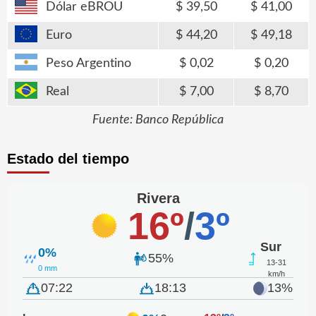
Dólar eBROU
39,50
41,00
Euro
44,20
49,18
Peso Argentino
0,02
0,20
Real
7,00
8,70
Fuente: Banco República
Estado del tiempo
Rivera
16º
/
3º
Sur
0%
55%
13-31
0 mm
km/h
07:22
18:13
13%