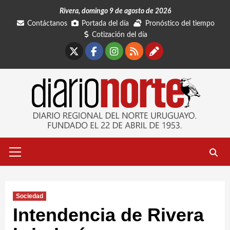
Saltar
Rivera, domingo 9 de agosto de 2026
al
Contáctanos
Portada del día
Pronóstico del tiempo
contenido
Cotización del día
X
Facebook
Instagram
RSS
Contáctano
Menú
primario
Sociedad
Intendencia de Rivera