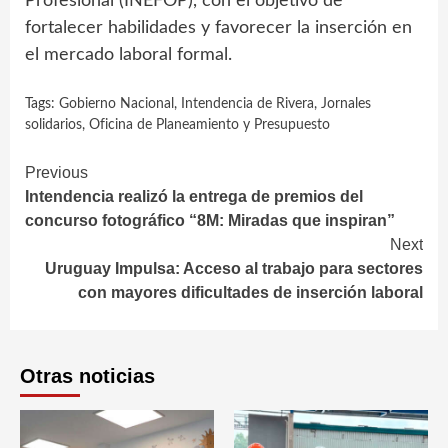
Profesional (INEFOP), con el objetivo de
fortalecer habilidades y favorecer la inserción en
el mercado laboral formal.
Tags:
Gobierno Nacional
,
Intendencia de Rivera
,
Jornales
solidarios
,
Oficina de Planeamiento y Presupuesto
Continue
Previous
Intendencia realizó la entrega de premios del
Reading
concurso fotográfico “8M: Miradas que inspiran”
Next
Uruguay Impulsa: Acceso al trabajo para sectores
con mayores dificultades de inserción laboral
Otras noticias