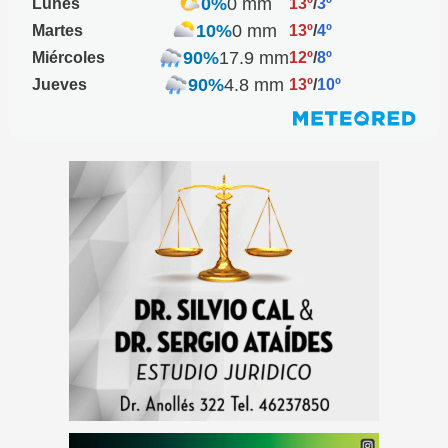
0%
0 mm
Lunes
13º
/
3º
10%
0 mm
Martes
13º
/
4º
90%
17.9 mm
Miércoles
12º
/
8º
90%
4.8 mm
Jueves
13º
/
10º