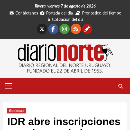
Saltar
Rivera, viernes 7 de agosto de 2026
al
Contáctanos
Portada del día
Pronóstico del tiempo
contenido
Cotización del día
X
Facebook
Instagram
RSS
Contáctano
Menú
primario
Sociedad
IDR abre inscripciones