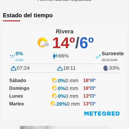
Estado del tiempo
Rivera
14º
/
6º
0%
Suroeste
66%
0 mm
26-52 km/h
07:24
18:11
33%
0%
0 mm
Sábado
16º
/
4º
0%
0 mm
Domingo
16º
/
3º
0%
0 mm
Lunes
13º
/
3º
20%
0 mm
Martes
13º
/
3º