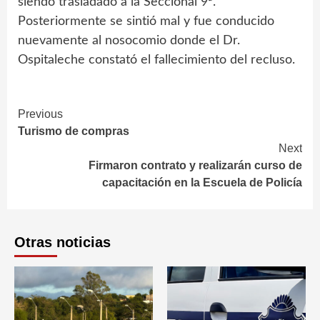
siendo trasladado a la Seccional 9ª.
Posteriormente se sintió mal y fue conducido
nuevamente al nosocomio donde el Dr.
Ospitaleche constató el fallecimiento del recluso.
Continue
Previous
Turismo de compras
Reading
Next
Firmaron contrato y realizarán curso de
capacitación en la Escuela de Policía
Otras noticias