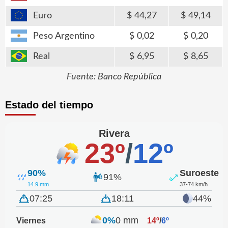
Euro
44,27
49,14
Peso Argentino
0,02
0,20
Real
6,95
8,65
Fuente: Banco República
Estado del tiempo
Rivera
23º
/
12º
90%
Suroeste
91%
14.9 mm
37-74 km/h
07:25
18:11
44%
0%
0 mm
Viernes
14º
/
6º