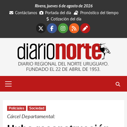
Saltar
Rivera, jueves 6 de agosto de 2026
al
Contáctanos
Portada del día
Pronóstico del tiempo
contenido
Cotización del día
X
Facebook
Instagram
RSS
Contáctano
Menú
primario
Policiales
Sociedad
Cárcel Departamental: