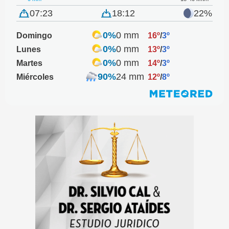
07:23
18:12
22%
0%
0 mm
Domingo
16º
/
3º
0%
0 mm
Lunes
13º
/
3º
0%
0 mm
Martes
14º
/
3º
90%
24 mm
Miércoles
12º
/
8º