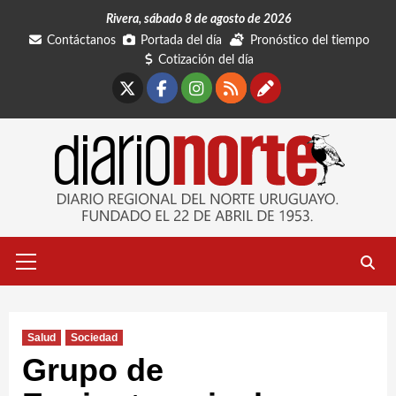
Saltar
Rivera, sábado 8 de agosto de 2026
al
Contáctanos
Portada del día
Pronóstico del tiempo
contenido
Cotización del día
X
Facebook
Instagram
RSS
Contáctano
Menú
primario
Salud
Sociedad
Grupo de