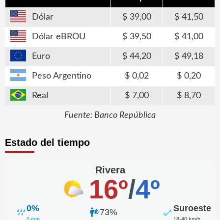
Dólar
39,00
41,50
Dólar eBROU
39,50
41,00
Euro
44,20
49,18
Peso Argentino
0,02
0,20
Real
7,00
8,70
Fuente: Banco República
Estado del tiempo
Rivera
16º
/
4º
0%
Suroeste
73%
0 mm
18-40 km/h