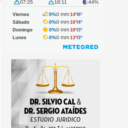
07:25
18:11
44%
0%
0 mm
Viernes
14º
/
6º
0%
0 mm
Sábado
16º
/
4º
0%
0 mm
Domingo
16º
/
3º
0%
0 mm
Lunes
13º
/
3º