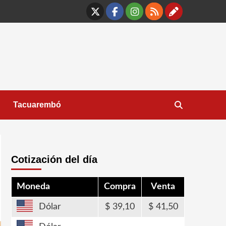
X
Facebook
Instagram
RSS
Contáct
Tacuarembó
Cotización del día
Moneda
Compra
Venta
Dólar
39,10
41,50