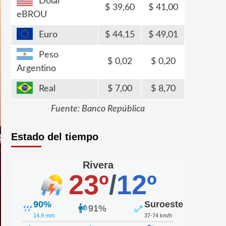
Dólar
39,60
41,00
eBROU
Euro
44,15
49,01
Peso
0,02
0,20
Argentino
Real
7,00
8,70
Fuente: Banco República
Estado del tiempo
Rivera
23º
/
12º
90%
Suroeste
91%
14.9 mm
37-74 km/h