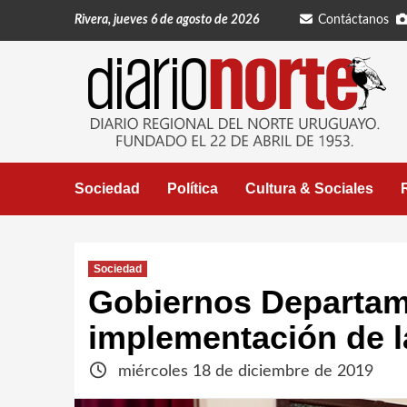
Saltar
Rivera, jueves 6 de agosto de 2026
Contáctanos
al
contenido
Sociedad
Política
Cultura & Sociales
Sociedad
Gobiernos Departam
implementación de l
miércoles 18 de diciembre de 2019