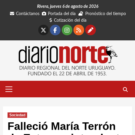
Saltar
Rivera, jueves 6 de agosto de 2026
al
Contáctanos
Portada del día
Pronóstico del tiempo
contenido
Cotización del día
X
Facebook
Instagram
RSS
Contáctano
Menú
primario
Sociedad
Falleció María Terrón