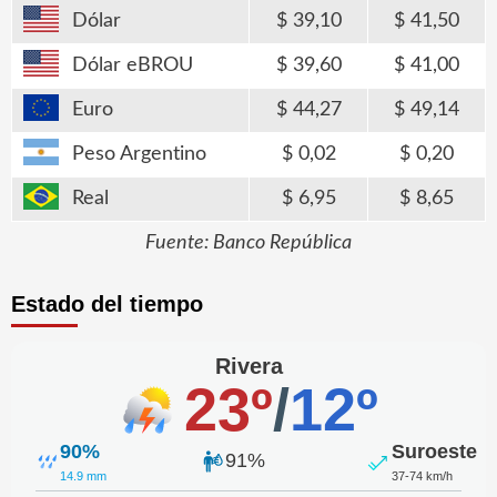
Dólar
39,10
41,50
Dólar eBROU
39,60
41,00
Euro
44,27
49,14
Peso Argentino
0,02
0,20
Real
6,95
8,65
Fuente: Banco República
Estado del tiempo
Rivera
23º
/
12º
90%
Suroeste
91%
14.9 mm
37-74 km/h