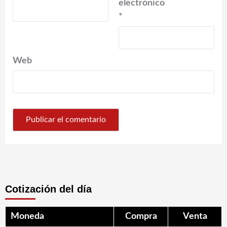
electrónico
*
Web
Cotización del día
Moneda
Compra
Venta