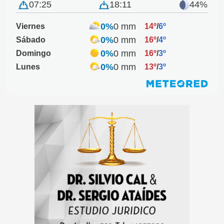
07:25
18:11
44%
0%
0 mm
Viernes
14º
/
6º
0%
0 mm
Sábado
16º
/
4º
0%
0 mm
Domingo
16º
/
3º
0%
0 mm
Lunes
13º
/
3º