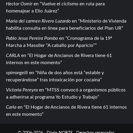
Hector Osmir
en
Vuelve el ciclismo en ruta para
homenajear a Elio Juárez
Maria del carmen Rivero Luzardo
en
Ministerio de Vivienda
habilita consulta en línea para beneficiarios del Plan UR
Pablo Jesus Pereira Pombo
en
Cronograma de la 19ª
Marcha a Masoller “A caballo por Aparicio”
CARLA
en
El Hogar de Ancianos de Rivera tiene 61
internos en este momento
vpirrongelli
en
Niña de dos años está “estable y
recuperándose” tras intoxicación por cocaína
Victoria Pereyra
en
MTSS convocó a organismos públicos
a adherirse al programa Yo Estudio y Trabajo
Carla
en
El Hogar de Ancianos de Rivera tiene 61 internos
en este momento
© 2006-2026
Diario NORTE
Derechos reservados.