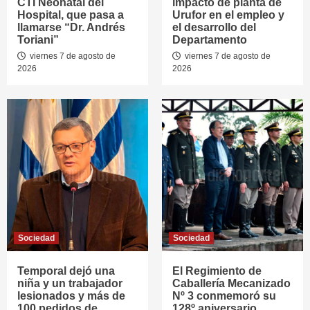
CTI Neonatal del
impacto de planta de
Hospital, que pasa a
Urufor en el empleo y
llamarse “Dr. Andrés
el desarrollo del
Toriani”
Departamento
viernes 7 de agosto de
viernes 7 de agosto de
2026
2026
Sociedad
Sociedad
Temporal dejó una
El Regimiento de
niña y un trabajador
Caballería Mecanizado
lesionados y más de
Nº 3 conmemoró su
100 pedidos de
128º aniversario