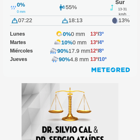
Sur
0%
55%
13-31
0 mm
km/h
07:22
18:13
13%
0%
0 mm
Lunes
13º
/
3º
10%
0 mm
Martes
13º
/
4º
90%
17.9 mm
Miércoles
12º
/
8º
90%
4.8 mm
Jueves
13º
/
10º