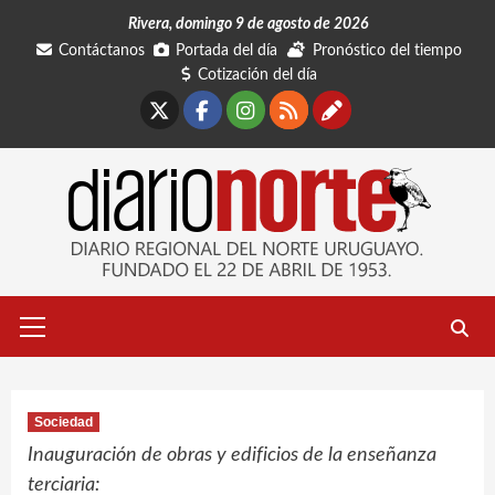
Saltar
Rivera, domingo 9 de agosto de 2026
al
Contáctanos
Portada del día
Pronóstico del tiempo
contenido
Cotización del día
X
Facebook
Instagram
RSS
Contáctano
Menú
primario
Sociedad
Inauguración de obras y edificios de la enseñanza
terciaria: