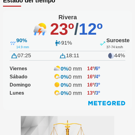
Estado del tiempo
Rivera
23º
/
12º
90%
Suroeste
91%
14.9 mm
37-74 km/h
07:25
18:11
44%
0%
0 mm
Viernes
14º
/
6º
0%
0 mm
Sábado
16º
/
4º
0%
0 mm
Domingo
16º
/
3º
0%
0 mm
Lunes
13º
/
3º