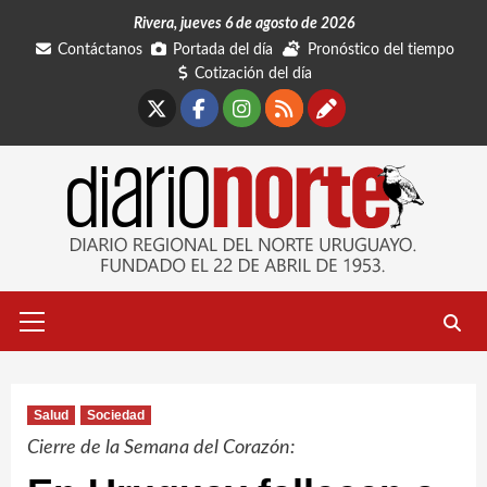
Saltar
Rivera, jueves 6 de agosto de 2026
al
Contáctanos
Portada del día
Pronóstico del tiempo
contenido
Cotización del día
X
Facebook
Instagram
RSS
Contáctano
Menú
primario
Salud
Sociedad
Cierre de la Semana del Corazón: