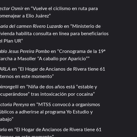
ector Osmir
en
Vuelve el ciclismo en ruta para
omenajear a Elio Juárez
aria del carmen Rivero Luzardo
en
Ministerio de
ivienda habilita consulta en línea para beneficiarios
el Plan UR
ablo Jesus Pereira Pombo
en
Cronograma de la 19ª
archa a Masoller “A caballo por Aparicio”
ARLA
en
El Hogar de Ancianos de Rivera tiene 61
nternos en este momento
irrongelli
en
Niña de dos años está “estable y
ecuperándose” tras intoxicación por cocaína
ctoria Pereyra
en
MTSS convocó a organismos
úblicos a adherirse al programa Yo Estudio y
rabajo
arla
en
El Hogar de Ancianos de Rivera tiene 61