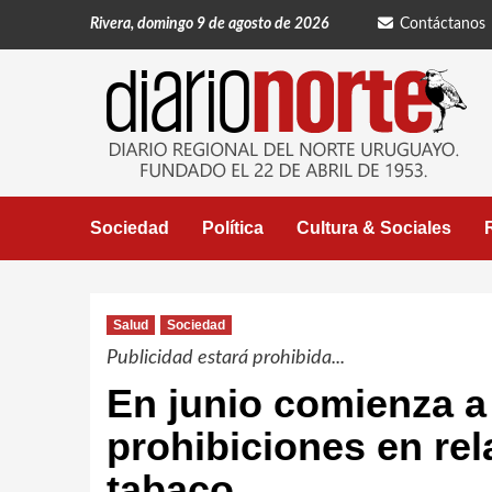
Saltar
Rivera, domingo 9 de agosto de 2026
Contáctanos
al
contenido
Sociedad
Política
Cultura & Sociales
Salud
Sociedad
Publicidad estará prohibida...
En junio comienza a
prohibiciones en re
tabaco