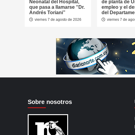
Neonatal del Hospital,
de planta de U
que pasa a llamarse “Dr.
empleo y el de
Andrés Toriani”
del Departame
viernes 7 de agosto de 2026
viernes 7 de ago
Sobre nosotros