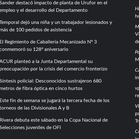
Sander destacó impacto de planta de Urufor en el
H
empleo y el desarrollo del Departamento
h
Temporal dejó una niña y un trabajador lesionados y
M
más de 100 pedidos de asistencia
V
d
El Regimiento de Caballería Mecanizado Nº 3
conmemoró su 128º aniversario
P
M
ACUR planteó a la Junta Departamental su
preocupación por la crisis del comercio fronterizo
C
i
Síntesis policial: Desconocidos sustrajeron 680
vp
metros de fibra óptica en cinco hurtos
r
Este fin de semana se jugará la tercera fecha de los
Vi
torneos de las Divisionales A y B
p
Rivera debuta este sábado en la Copa Nacional de
T
Selecciones juveniles de OFI
C