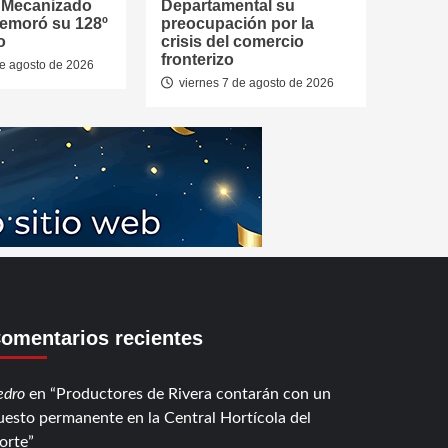
a Mecanizado
Departamental su
emoró su 128º
preocupación por la
o
crisis del comercio
fronterizo
de agosto de 2026
viernes 7 de agosto de 2026
omentarios recientes
edro
en
Productores de Rivera contarán con un
uesto permanente en la Central Hortícola del
orte