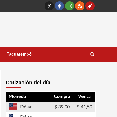
X
Facebook
Instagram
RSS
Contáct
Tacuarembó
Cotización del día
Moneda
Compra
Venta
Dólar
39,00
41,50