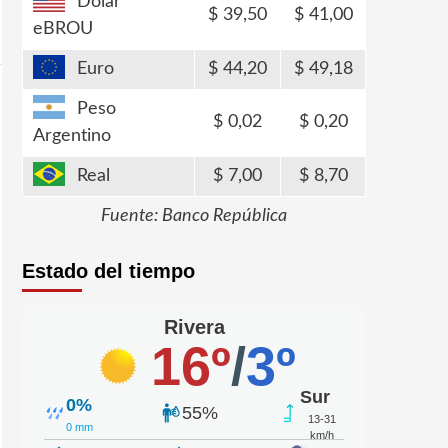
Dólar
39,50
41,00
eBROU
Euro
44,20
49,18
Peso
0,02
0,20
Argentino
Real
7,00
8,70
Fuente: Banco República
Estado del tiempo
Rivera
16º
/
3º
Sur
0%
55%
13-31
0 mm
km/h