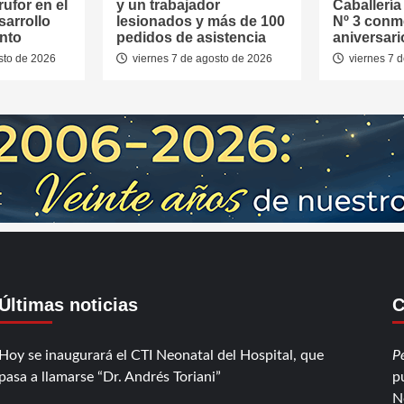
rufor en el
y un trabajador
Caballerí
sarrollo
lesionados y más de 100
Nº 3 conm
nto
pedidos de asistencia
aniversari
sto de 2026
viernes 7 de agosto de 2026
viernes 7 
Últimas noticias
C
Hoy se inaugurará el CTI Neonatal del Hospital, que
P
pasa a llamarse “Dr. Andrés Toriani”
p
N