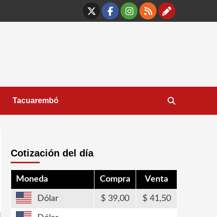
X
Facebook
Instagram
RSS
Contáct
Tacuarembó
Cotización del día
Moneda
Compra
Venta
Dólar
39,00
41,50