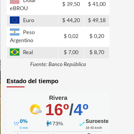
Dólar
39,50
41,00
eBROU
Euro
44,20
49,18
Peso
0,02
0,20
Argentino
Real
7,00
8,70
Fuente: Banco República
Estado del tiempo
Rivera
16º
/
4º
0%
Suroeste
73%
0 mm
18-40 km/h