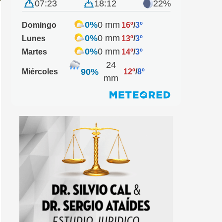
07:23
18:12
22%
0%
0 mm
Domingo
16º
/
3º
0%
0 mm
Lunes
13º
/
3º
0%
0 mm
Martes
14º
/
3º
24
90%
Miércoles
12º
/
8º
mm