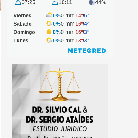
07:25
18:11
44%
0%
0 mm
Viernes
14º
/
6º
0%
0 mm
Sábado
16º
/
4º
0%
0 mm
Domingo
16º
/
3º
0%
0 mm
Lunes
13º
/
3º