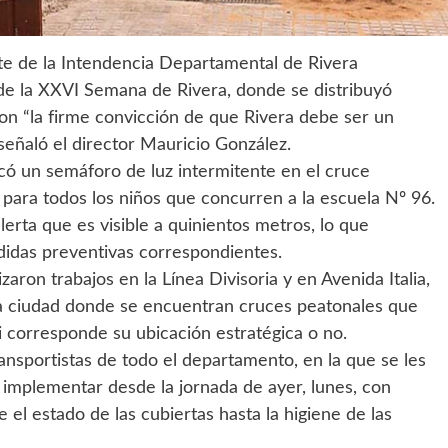
te de la Intendencia Departamental de Rivera
 de la XXVI Semana de Rivera, donde se distribuyó
con “la firme convicción de que Rivera debe ser un
señaló el director Mauricio González.
locó un semáforo de luz intermitente en el cruce
o para todos los niños que concurren a la escuela Nº 96.
lerta que es visible a quinientos metros, lo que
didas preventivas correspondientes.
zaron trabajos en la Línea Divisoria y en Avenida Italia,
 la ciudad donde se encuentran cruces peatonales que
i corresponde su ubicación estratégica o no.
ransportistas de todo el departamento, en la que se les
mplementar desde la jornada de ayer, lunes, con
 el estado de las cubiertas hasta la higiene de las