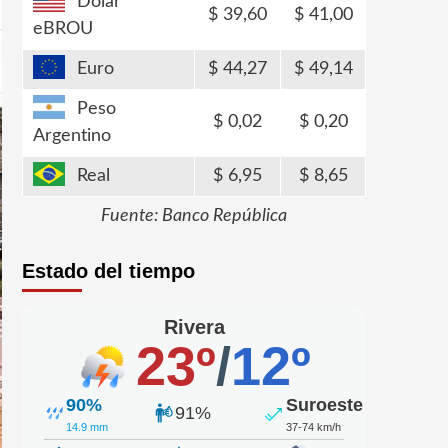
Dólar
39,60
41,00
eBROU
Euro
44,27
49,14
Peso
0,02
0,20
Argentino
Real
6,95
8,65
Fuente: Banco República
Estado del tiempo
Rivera
23º
/
12º
90%
Suroeste
91%
14.9 mm
37-74 km/h