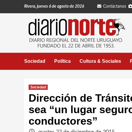
Saltar
Rivera, jueves 6 de agosto de 2026
Contáctanos
al
contenido
Sociedad
Política
Cultura & Sociales
Sociedad
Dirección de Tránsit
sea “un lugar segur
conductores”