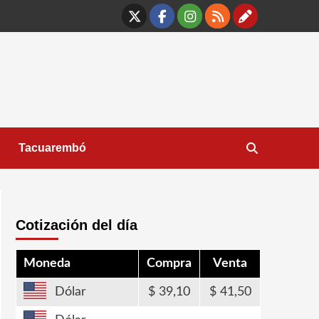
X
Facebook
Instagram
RSS
Contáct
Tacuarembó
Cotización del día
Moneda
Compra
Venta
Dólar
39,10
41,50