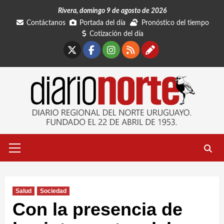
Saltar
Rivera, domingo 9 de agosto de 2026
al
Contáctanos
Portada del día
Pronóstico del tiempo
contenido
Cotización del día
X
Facebook
Instagram
RSS
Contáctano
Menú
primario
Salud
Sociedad
Con la presencia de