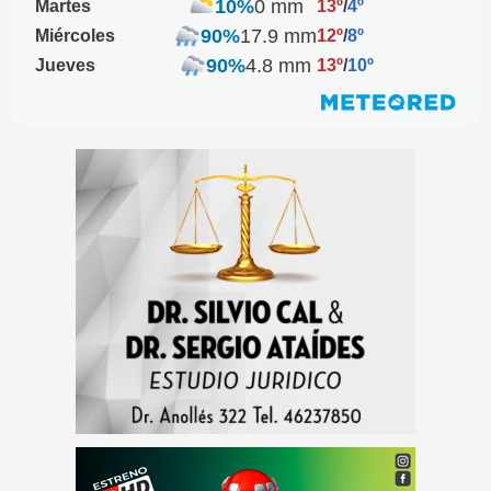
10%
0 mm
Martes
13º
/
4º
90%
17.9 mm
Miércoles
12º
/
8º
90%
4.8 mm
Jueves
13º
/
10º