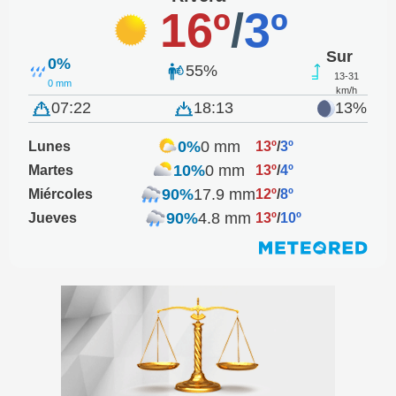
16º
/
3º
Sur
0%
55%
13-31
0 mm
km/h
07:22
18:13
13%
0%
0 mm
Lunes
13º
/
3º
10%
0 mm
Martes
13º
/
4º
90%
17.9 mm
Miércoles
12º
/
8º
90%
4.8 mm
Jueves
13º
/
10º