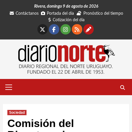
Saltar
Rivera, domingo 9 de agosto de 2026
al
Contáctanos
Portada del día
Pronóstico del tiempo
contenido
Cotización del día
X
Facebook
Instagram
RSS
Contáctano
Menú
primario
Sociedad
Comisión del