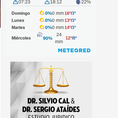
07:23
18:12
22%
0%
0 mm
Domingo
16º
/
3º
0%
0 mm
Lunes
13º
/
3º
0%
0 mm
Martes
14º
/
3º
24
90%
Miércoles
12º
/
8º
mm