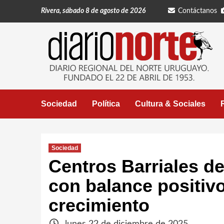
Saltar
Rivera, sábado 8 de agosto de 2026
Contáctanos
al
contenido
Sociedad
Política
Cultura & Sociales
Sociedad
Centros Barriales de
con balance positiv
crecimiento