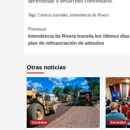
aprendizaje y desarrollo comunitario.
Tags:
Centros barriales
,
Intendencia de Rivera
Continue
Previous
Intendencia de Rivera transita los últimos días
Reading
plan de refinanciación de adeudos
Otras noticias
Sociedad
Sociedad