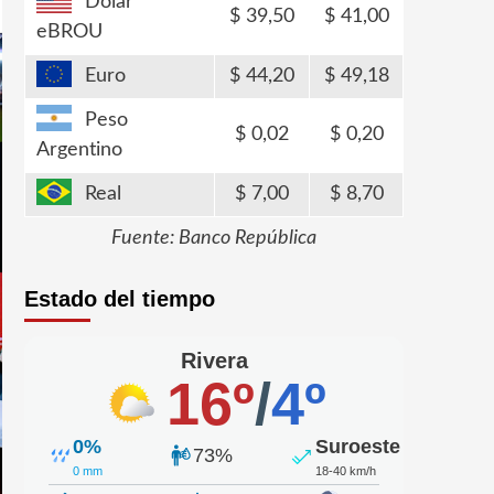
Dólar
39,50
41,00
eBROU
Euro
44,20
49,18
Peso
0,02
0,20
Argentino
Real
7,00
8,70
Fuente: Banco República
Estado del tiempo
Rivera
16º
/
4º
0%
Suroeste
73%
0 mm
18-40 km/h