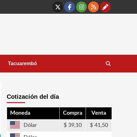
X
Facebook
Instagram
RSS
Contáct
Tacuarembó
Cotización del día
Moneda
Compra
Venta
Dólar
39,10
41,50