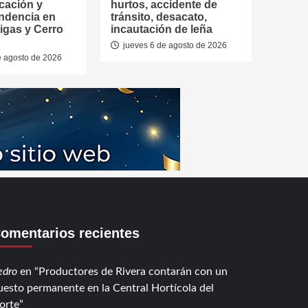
cación y
hurtos, accidente de
ndencia en
tránsito, desacato,
tigas y Cerro
incautación de leña
jueves 6 de agosto de 2026
e agosto de 2026
omentarios recientes
edro
en
Productores de Rivera contarán con un
uesto permanente en la Central Hortícola del
orte