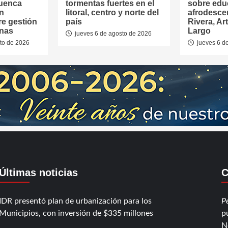
Cuenca
tormentas fuertes en el
sobre edu
en
litoral, centro y norte del
afrodesce
re gestión
país
Rivera, Ar
anas
Largo
jueves 6 de agosto de 2026
to de 2026
jueves 6 d
Últimas noticias
C
IDR presentó plan de urbanización para los
P
Municipios, con inversión de $335 millones
p
N