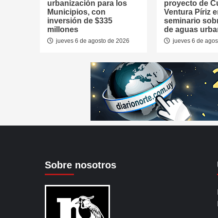
urbanización para los
proyecto de 
Municipios, con
Ventura Píriz 
inversión de $335
seminario sob
millones
de aguas urb
jueves 6 de agosto de 2026
jueves 6 de agos
Sobre nosotros