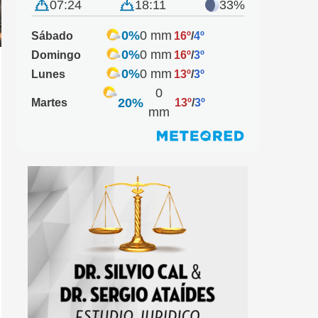
07:24
18:11
33%
0%
0 mm
Sábado
16º
/
4º
0%
0 mm
Domingo
16º
/
3º
0%
0 mm
Lunes
13º
/
3º
0
20%
Martes
13º
/
3º
mm