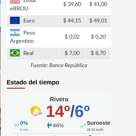
Dólar
39,60
41,00
eBROU
Euro
44,15
49,01
Peso
0,02
0,20
Argentino
Real
7,00
8,70
Fuente: Banco República
Estado del tiempo
Rivera
14º
/
6º
0%
Suroeste
66%
0 mm
26-52 km/h