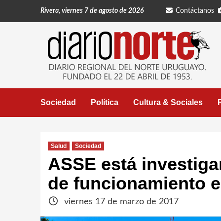
Saltar
Rivera, viernes 7 de agosto de 2026
Contáctanos
al
contenido
Sociedad
Política
Cultura & Sociales
Salud
Sociedad
ASSE está investiga
de funcionamiento en
viernes 17 de marzo de 2017