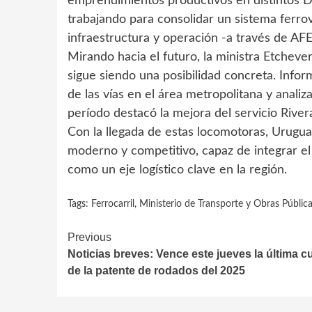
emprendimientos productivos en distintos 
trabajando para consolidar un sistema ferrov
infraestructura y operación -a través de AF
Mirando hacia el futuro, la ministra Etchever
sigue siendo una posibilidad concreta. Infor
de las vías en el área metropolitana y analiza
período destacó la mejora del servicio Rive
Con la llegada de estas locomotoras, Urugua
moderno y competitivo, capaz de integrar el n
como un eje logístico clave en la región.
Tags:
Ferrocarril
,
Ministerio de Transporte y Obras Públic
Continue
Previous
Noticias breves: Vence este jueves la última c
Reading
de la patente de rodados del 2025