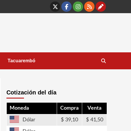
X
Facebook
Instagram
RSS
Contáct
Tacuarembó
Cotización del día
Moneda
Compra
Venta
Dólar
39,10
41,50