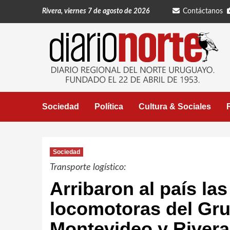
Saltar
Rivera, viernes 7 de agosto de 2026
Contáctanos
al
contenido
Sociedad
Política
Cultura & Sociales
Sociedad
Transporte logístico:
Arribaron al país las
locomotoras del Gr
Montevideo y Rivera