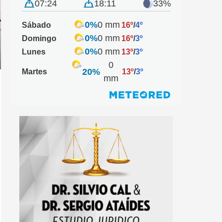
07:24
18:11
33%
0%
0 mm
Sábado
16º
/
4º
0%
0 mm
Domingo
16º
/
3º
0%
0 mm
Lunes
13º
/
3º
0
20%
Martes
13º
/
3º
mm