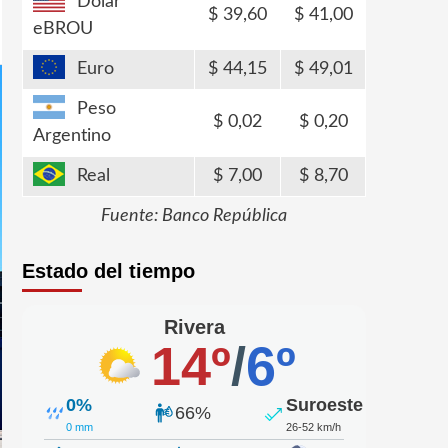
Dólar
39,60
41,00
eBROU
Euro
44,15
49,01
Peso
0,02
0,20
Argentino
Real
7,00
8,70
Fuente: Banco República
Estado del tiempo
Rivera
14º
/
6º
0%
Suroeste
66%
0 mm
26-52 km/h