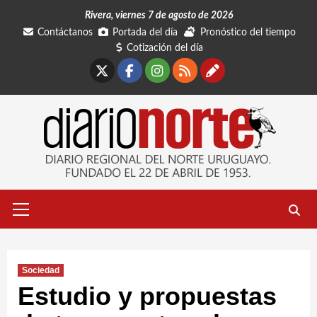
Saltar
Rivera, viernes 7 de agosto de 2026
al
Contáctanos
Portada del día
Pronóstico del tiempo
contenido
Cotización del día
X
Facebook
Instagram
RSS
Contáctano
Menú
primario
Sociedad
Estudio y propuestas