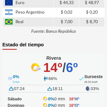
Euro
44,33
48,97
Peso Argentino
0,02
0,20
Real
7,00
8,70
Fuente: Banco República
Estado del tiempo
Rivera
14º
/
6º
0%
Suroeste
66%
0 mm
26-52 km/h
07:24
18:11
33%
0%
0 mm
Sábado
16º
/
4º
0%
0 mm
Domingo
16º
/
3º