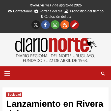
Saltar
Rivera, viernes 7 de agosto de 2026
al
Contáctanos
Portada del día
Pronóstico del tiempo
contenido
Cotización del día
X
Facebook
Instagram
RSS
Contáctano
Menú
primario
Sociedad
Lanzamiento en Rivera