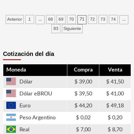
Paginación
Anterior
1
68
69
70
72
73
74
…
71
…
de
83
Siguiente
entradas
Cotización del día
Moneda
Compra
Venta
Dólar
39,00
41,50
Dólar eBROU
39,50
41,00
Euro
44,20
49,18
Peso Argentino
0,02
0,20
Real
7,00
8,70