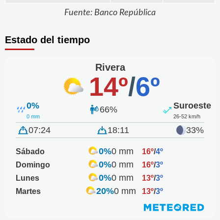
Fuente: Banco República
Estado del tiempo
Rivera
14º
/
6º
0%
Suroeste
66%
0 mm
26-52 km/h
07:24
18:11
33%
0%
0 mm
Sábado
16º
/
4º
0%
0 mm
Domingo
16º
/
3º
0%
0 mm
Lunes
13º
/
3º
20%
0 mm
Martes
13º
/
3º