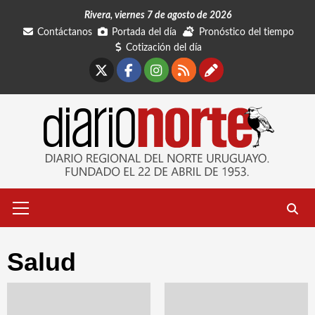
Saltar
Rivera, viernes 7 de agosto de 2026
al
Contáctanos
Portada del día
Pronóstico del tiempo
contenido
Cotización del día
X
Facebook
Instagram
RSS
Contáctano
Menú
primario
Salud